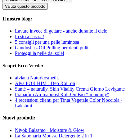
Valuta questo prodotto
Il nostro blog:
Lavare invece di gettare - anche durante il ciclo
Io sto a casa...!
5 consigli per una pelle luminosa
Gandusha - Oil Pulling per denti puliti
Proteggi la pelle dal sole!
Scopri Ecco Verde:
alviana Naturkosmetik
Alva FOR HIM - Deo Roll-on
Santé – naturally. Skin Vitality Crema Giorno Levigante
Pranarôm Aromaboost Roll-On Bio "Immunity"
4 recensioni clienti per Tinta Vegetale Color Nocciola -
Lakshmi
Nuovi prodotti:
Niyok Balsamo - Moisture & Glow
La Saponaria Mousse Detergente 2 in 1