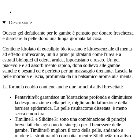
Descrizione
Questo gel defaticante per le gambe è pensato per donare freschezza
e dissetare la pelle dopo una lunga giornata faticosa.
Contiene idrolato di eucalipto bio toscano e idroessenziale di menta
ad effetto rinfrescante, uniti a principi idratanti come l'urea e a
estratti biologici di edera, arnica, ippocastano e rusco. Un gel
piacevole e ad assorbimento rapido, dona sollievo alle gambe
stanche e pesanti ed è perfetto per un massaggio drenante. Lascia la
pelle morbida e liscia, profumata da un balsamico aroma alla menta.
La formula ecobio contiene anche due principi attivi brevettati:
Pentavitin®: garantisce un’idratazione profonda e diminuisce
la desquamazione della pelle, migliorando lafunzione della
barriera epidermica. La pelle risultacome dissetata, è meno
secca e non tira.
Timiline® e Silidine®: sono una combinazione di principi
brevettati che agiscono in sinergia per il benessere delle
gambe. Timiline® migliora il tono della pelle, andando a
rendere la struttura più compatta, mentre Silidine®, un attivo