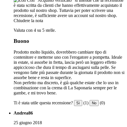
Con "Acquisto verificato" si intende che la recensione
è stata scritta da clienti che hanno effettivamente acquistato il
prodotto sul nostro shop. Tuttavia per poter scrivere una
recensione, è sufficiente avere un account sul nostro shop.
Chiudere la nota
Valuta con 4 su 5 stelle.
Buono
Prodotto molto liquido, dovrebbero cambiare tipo di
contenitore e metterne uno con l'erogatore a pompetta. Ideale
in estate, si assorbe in fretta, lascia però un leggero effetto
appiccicoso che dura il tempo di asciugarsi sulla pelle. Se
vengono fatte più passate durante la giornata il prodotto non si
assorbe bene e resta in superfice.
Non perfetto ma discreto, è già qualche estate che lo uso in
combinazione con la crema di La Saponaria sempre per le
gambe, e mi trovo bene.
Ti è stata utile questa recensione?
(1)
(0)
Sì
No
Andrea86
25 giugno 2018