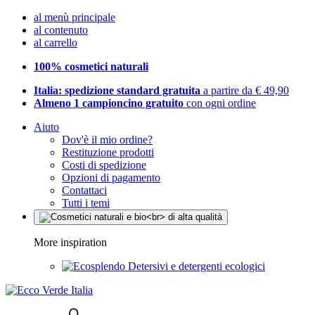
al menù principale
al contenuto
al carrello
100% cosmetici naturali
Italia: spedizione standard gratuita
a partire da € 49,90
Almeno 1 campioncino gratuito
con ogni ordine
Aiuto
Dov'è il mio ordine?
Restituzione prodotti
Costi di spedizione
Opzioni di pagamento
Contattaci
Tutti i temi
More inspiration
Detersivi e detergenti ecologici