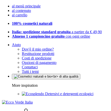
al menù principale
al contenuto
al carrello
100% cosmetici naturali
Italia: spedizione standard gratuita
a partire da € 49,90
Almeno 1 campioncino gratuito
con ogni ordine
Aiuto
Dov'è il mio ordine?
Restituzione prodotti
Costi di spedizione
Opzioni di pagamento
Contattaci
Tutti i temi
More inspiration
Detersivi e detergenti ecologici