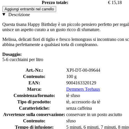
Prezzo totale:
€ 15,18
Aggiungi entrambi nel carrello
Descrizione
Questa tisana Happy Birthday è un piccolo pensiero perfetto per regal
unisce un aspetto curato a un gusto ricco di sfumature.
Melissa, delicati fiori di tiglio e fresco lemongrass si incontrano con 
abbina perfettamente a qualsiasi torta di compleanno.
Dosaggio:
5-6 cucchiaini per litro
Art.-Nr.:
XPI-DT-00-09644
Contenuto:
100 g
EAN:
9004163320129
Marca:
Demmers Teehaus
Consistenza/formato:
tè sfuso
Tipo di prodotto:
tè, accessorio da tè
Caratteristiche:
senza caffeina
Avvertenze sulla conservazione:
conservare in un posto asciutto
Contenuto:
sfuso
Tempo di infusione:
5 minuti, 6 minuti, 7 minuti, 8 min