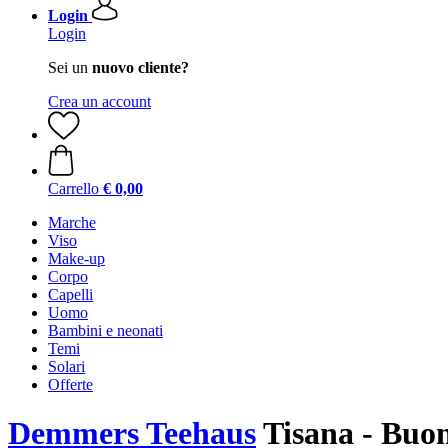
Login
Login
Sei un
nuovo cliente?
Crea un account
Carrello
€ 0,00
Marche
Viso
Make-up
Corpo
Capelli
Uomo
Bambini e neonati
Temi
Solari
Offerte
Demmers Teehaus
Tisana - Buo