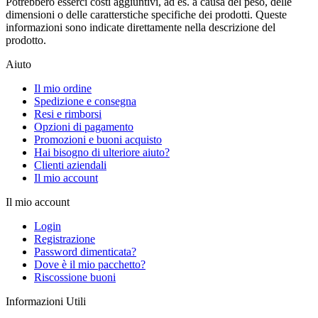
Potrebbero esserci costi aggiuntivi, ad es. a causa del peso, delle
dimensioni o delle caratterstiche specifiche dei prodotti. Queste
informazioni sono indicate direttamente nella descrizione del
prodotto.
Aiuto
Il mio ordine
Spedizione e consegna
Resi e rimborsi
Opzioni di pagamento
Promozioni e buoni acquisto
Hai bisogno di ulteriore aiuto?
Clienti aziendali
Il mio account
Il mio account
Login
Registrazione
Password dimenticata?
Dove è il mio pacchetto?
Riscossione buoni
Informazioni Utili