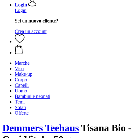
Login
Login
Sei un
nuovo cliente?
Crea un account
Marche
Viso
Make-up
Corpo
Capelli
Uomo
Bambini e neonati
Temi
Solari
Offerte
Demmers Teehaus
Tisana Bio -