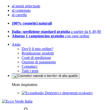
al menù principale
al contenuto
al carrello
100% cosmetici naturali
Italia: spedizione standard gratuita
a partire da € 49,90
Almeno 1 campioncino gratuito
con ogni ordine
Aiuto
Dov'è il mio ordine?
Restituzione prodotti
Costi di spedizione
Opzioni di pagamento
Contattaci
Tutti i temi
More inspiration
Detersivi e detergenti ecologici