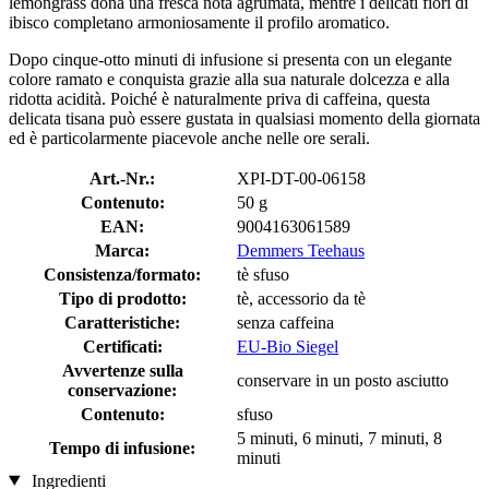
lemongrass dona una fresca nota agrumata, mentre i delicati fiori di
ibisco completano armoniosamente il profilo aromatico.
Dopo cinque-otto minuti di infusione si presenta con un elegante
colore ramato e conquista grazie alla sua naturale dolcezza e alla
ridotta acidità. Poiché è naturalmente priva di caffeina, questa
delicata tisana può essere gustata in qualsiasi momento della giornata
ed è particolarmente piacevole anche nelle ore serali.
Art.-Nr.:
XPI-DT-00-06158
Contenuto:
50 g
EAN:
9004163061589
Marca:
Demmers Teehaus
Consistenza/formato:
tè sfuso
Tipo di prodotto:
tè, accessorio da tè
Caratteristiche:
senza caffeina
Certificati:
EU-Bio Siegel
Avvertenze sulla
conservare in un posto asciutto
conservazione:
Contenuto:
sfuso
5 minuti, 6 minuti, 7 minuti, 8
Tempo di infusione:
minuti
Ingredienti