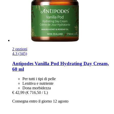
2 opzioni
4.3 (345)
Antipodes
Vanilla Pod Hydrating Day Cream,
60 ml
Per tutti i tipi di pelle
Lenitiva e nutriente
Dona morbidezza
€ 42,99
(€ 716,50 / L)
Consegna entro il giorno 12 agosto