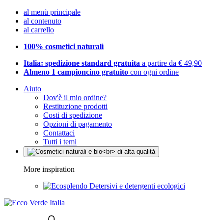
al menù principale
al contenuto
al carrello
100% cosmetici naturali
Italia: spedizione standard gratuita
a partire da € 49,90
Almeno 1 campioncino gratuito
con ogni ordine
Aiuto
Dov'è il mio ordine?
Restituzione prodotti
Costi di spedizione
Opzioni di pagamento
Contattaci
Tutti i temi
More inspiration
Detersivi e detergenti ecologici