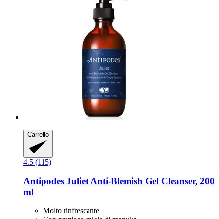
Carrello
4.5 (115)
Antipodes
Juliet Anti-​Blemish Gel Cleanser, 200
ml
Molto rinfrescante