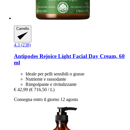
Carrello
4.3 (238)
Antipodes
Rejoice Light Facial Day Cream, 60
ml
Ideale per pelli sensibili o grasse
Nutriente e rassodante
Rimpolpante e rivitalizzante
€ 42,99
(€ 716,50 / L)
Consegna entro il giorno 12 agosto