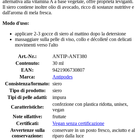
alternativa alla vitamina A a base vegetale, offre proprietà leviganti.
Il siero contiene inoltre olio di avocado, ricco di sostanze nutritive e
dall'aroma di mela fresca.
Modo d'uso:
applicare 2-3 gocce di siero al mattino dopo la detersione
massaggiare sulla pelle di viso, collo e décolleté con delicati
movimenti verso l'alto
Art.-Nr.:
ANTIP-ANT380
Contenuto:
30 ml
EAN:
9421906730807
Marca:
Antipodes
Consistenza/formato:
siero
Tipo di prodotto:
siero
Tipi di pelle adatti:
impura
confezione con plastica ridotta, unisex,
Caratteristiche:
vegan
Note olfattive:
fruttate
Certificati:
Vegan senza certificazione
Avvertenze sulla
conservare in un posto fresco, asciutto e al
conservazione:
riparo dalla luce