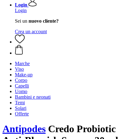
Login
Login
Sei un
nuovo cliente?
Crea un account
Marche
Viso
Make-up
Corpo
Capelli
Uomo
Bambini e neonati
Temi
Solari
Offerte
Antipodes
Credo Probiotic