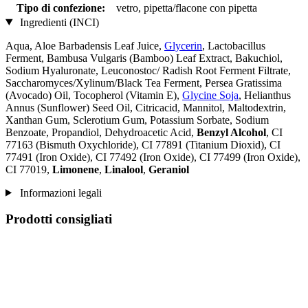
Tipo di confezione:
vetro, pipetta/flacone con pipetta
Ingredienti (INCI)
Aqua, Aloe Barbadensis Leaf Juice,
Glycerin
, Lactobacillus
Ferment, Bambusa Vulgaris (Bamboo) Leaf Extract, Bakuchiol,
Sodium Hyaluronate, Leuconostoc/ Radish Root Ferment Filtrate,
Saccharomyces/Xylinum/Black Tea Ferment, Persea Gratissima
(Avocado) Oil, Tocopherol (Vitamin E),
Glycine Soja
, Helianthus
Annus (Sunflower) Seed Oil, Citricacid, Mannitol, Maltodextrin,
Xanthan Gum, Sclerotium Gum, Potassium Sorbate, Sodium
Benzoate, Propandiol, Dehydroacetic Acid,
Benzyl Alcohol
, CI
77163 (Bismuth Oxychloride), CI 77891 (Titanium Dioxid), CI
77491 (Iron Oxide), CI 77492 (Iron Oxide), CI 77499 (Iron Oxide),
CI 77019,
Limonene
,
Linalool
,
Geraniol
Informazioni legali
Prodotti consigliati