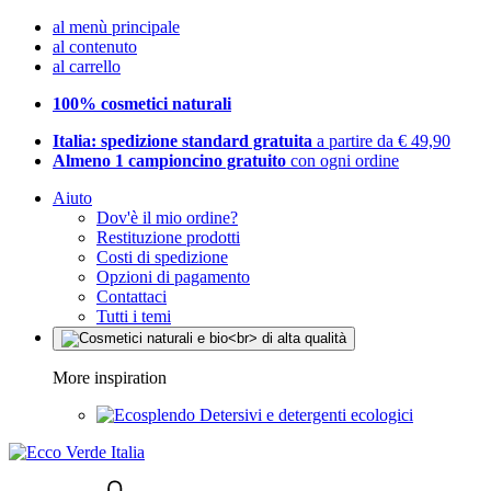
al menù principale
al contenuto
al carrello
100% cosmetici naturali
Italia: spedizione standard gratuita
a partire da € 49,90
Almeno 1 campioncino gratuito
con ogni ordine
Aiuto
Dov'è il mio ordine?
Restituzione prodotti
Costi di spedizione
Opzioni di pagamento
Contattaci
Tutti i temi
More inspiration
Detersivi e detergenti ecologici