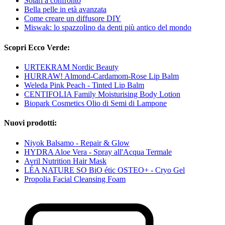
Solari a confronto
Bella pelle in età avanzata
Come creare un diffusore DIY
Miswak: lo spazzolino da denti più antico del mondo
Scopri Ecco Verde:
URTEKRAM Nordic Beauty
HURRAW! Almond-Cardamom-Rose Lip Balm
Weleda Pink Peach - Tinted Lip Balm
CENTIFOLIA Family Moisturising Body Lotion
Biopark Cosmetics Olio di Semi di Lampone
Nuovi prodotti:
Niyok Balsamo - Repair & Glow
HYDRA Aloe Vera - Spray all'Acqua Termale
Avril Nutrition Hair Mask
LÉA NATURE SO BiO étic OSTEO+ - Cryo Gel
Propolia Facial Cleansing Foam