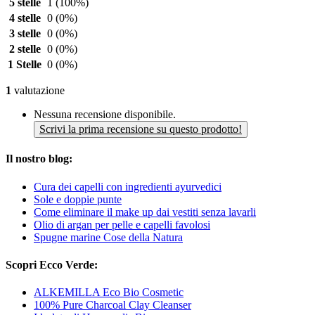
5 stelle
1
(100%)
4 stelle
0
(0%)
3 stelle
0
(0%)
2 stelle
0
(0%)
1 Stelle
0
(0%)
1
valutazione
Nessuna recensione disponibile.
Scrivi la prima recensione su questo prodotto!
Il nostro blog:
Cura dei capelli con ingredienti ayurvedici
Sole e doppie punte
Come eliminare il make up dai vestiti senza lavarli
Olio di argan per pelle e capelli favolosi
Spugne marine Cose della Natura
Scopri Ecco Verde:
ALKEMILLA Eco Bio Cosmetic
100% Pure Charcoal Clay Cleanser