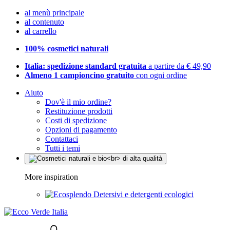
al menù principale
al contenuto
al carrello
100% cosmetici naturali
Italia: spedizione standard gratuita
a partire da € 49,90
Almeno 1 campioncino gratuito
con ogni ordine
Aiuto
Dov'è il mio ordine?
Restituzione prodotti
Costi di spedizione
Opzioni di pagamento
Contattaci
Tutti i temi
More inspiration
Detersivi e detergenti ecologici