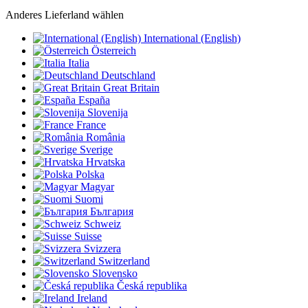
Anderes Lieferland wählen
International (English)
Österreich
Italia
Deutschland
Great Britain
España
Slovenija
France
România
Sverige
Hrvatska
Polska
Magyar
Suomi
България
Schweiz
Suisse
Svizzera
Switzerland
Slovensko
Česká republika
Ireland