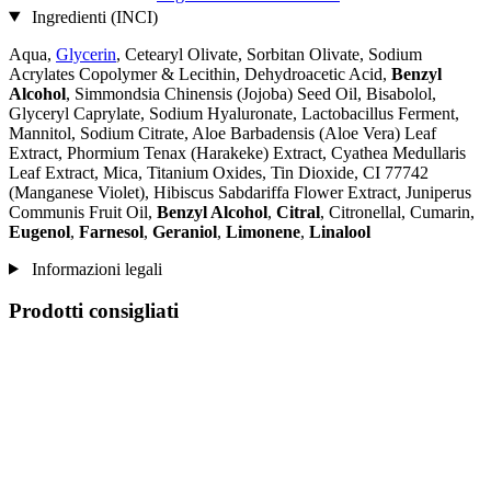
Ingredienti (INCI)
Aqua,
Glycerin
, Cetearyl Olivate, Sorbitan Olivate, Sodium
Acrylates Copolymer & Lecithin, Dehydroacetic Acid,
Benzyl
Alcohol
, Simmondsia Chinensis (Jojoba) Seed Oil, Bisabolol,
Glyceryl Caprylate, Sodium Hyaluronate, Lactobacillus Ferment,
Mannitol, Sodium Citrate, Aloe Barbadensis (Aloe Vera) Leaf
Extract, Phormium Tenax (Harakeke) Extract, Cyathea Medullaris
Leaf Extract, Mica, Titanium Oxides, Tin Dioxide, CI 77742
(Manganese Violet), Hibiscus Sabdariffa Flower Extract, Juniperus
Communis Fruit Oil,
Benzyl Alcohol
,
Citral
, Citronellal, Cumarin,
Eugenol
,
Farnesol
,
Geraniol
,
Limonene
,
Linalool
Informazioni legali
Prodotti consigliati