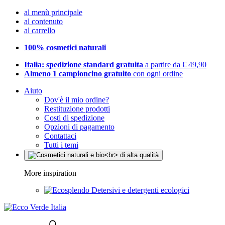
al menù principale
al contenuto
al carrello
100% cosmetici naturali
Italia: spedizione standard gratuita
a partire da € 49,90
Almeno 1 campioncino gratuito
con ogni ordine
Aiuto
Dov'è il mio ordine?
Restituzione prodotti
Costi di spedizione
Opzioni di pagamento
Contattaci
Tutti i temi
More inspiration
Detersivi e detergenti ecologici