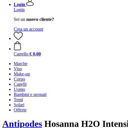
Login
Login
Sei un
nuovo cliente?
Crea un account
Carrello
€ 0,00
Marche
Viso
Make-up
Corpo
Capelli
Uomo
Bambini e neonati
Temi
Solari
Offerte
Antipodes
Hosanna H2O Intensi