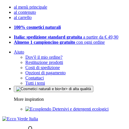
al menù principale
al contenuto
al carrello
100% cosmetici naturali
Italia: spedizione standard gratuita
a partire da € 49,90
Almeno 1 campioncino gratuito
con ogni ordine
Aiuto
Dov'è il mio ordine?
Restituzione prodotti
Costi di spedizione
Opzioni di pagamento
Contattaci
Tutti i temi
More inspiration
Detersivi e detergenti ecologici