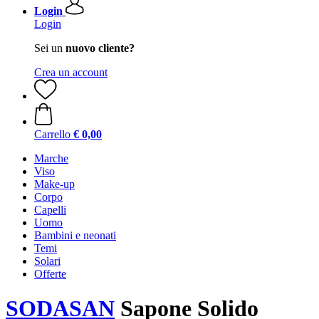
Login
Login
Sei un
nuovo cliente?
Crea un account
Carrello
€ 0,00
Marche
Viso
Make-up
Corpo
Capelli
Uomo
Bambini e neonati
Temi
Solari
Offerte
SODASAN
Sapone Solido