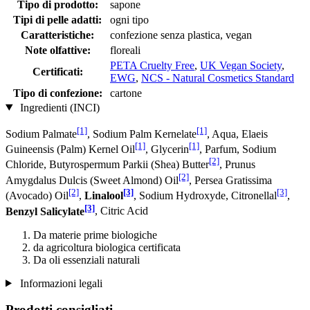
Tipo di prodotto:
sapone
Tipi di pelle adatti:
ogni tipo
Caratteristiche:
confezione senza plastica, vegan
Note olfattive:
floreali
PETA Cruelty Free
,
UK Vegan Society
,
Certificati:
EWG
,
NCS - Natural Cosmetics Standard
Tipo di confezione:
cartone
Ingredienti (INCI)
[1]
[1]
Sodium Palmate
, Sodium Palm Kernelate
, Aqua, Elaeis
[1]
[1]
Guineensis (Palm) Kernel Oil
, Glycerin
, Parfum, Sodium
[2]
Chloride, Butyrospermum Parkii (Shea) Butter
, Prunus
[2]
Amygdalus Dulcis (Sweet Almond) Oil
, Persea Gratissima
[2]
[3]
[3]
(Avocado) Oil
,
Linalool
, Sodium Hydroxyde, Citronellal
,
[3]
Benzyl Salicylate
, Citric Acid
Da materie prime biologiche
da agricoltura biologica certificata
Da oli essenziali naturali
Informazioni legali
Prodotti consigliati