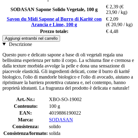
€ 2,39
(€
SODASAN Sapone Solido Vegetale, 100 g
23,90 / kg)
Savon du Midi Sapone al Burro di Karitè con
€ 2,09
Arancia e Lime, 100 g
(€ 20,90 / kg)
Prezzo totale:
€ 4,48
Aggiungi entrambi nel carrello
Descrizione
Questo puro e delicato sapone a base di oli vegetali regala una
bellissima esperienza per tutto il corpo. La schiuma fine e cremosa e
dalla texture morbida avvolge la pelle e dona una sensazione di
piacevole elasticità. Gli ingredienti delicati, come il burro di karité
biologico, l'olio di mandorle biologico e l'olio di avocado, aiutano a
ripristinare la barriera protettiva cutanea e, nel contempo, hanno
proprietà idratanti. La fragranza del prodotto è delicata e naturale!
Art.-Nr.:
XBO-SO-19002
Contenuto:
100 g
EAN:
4019886190022
Marca:
SODASAN
Consistenza:
solido
Consistenza/formato:
solida