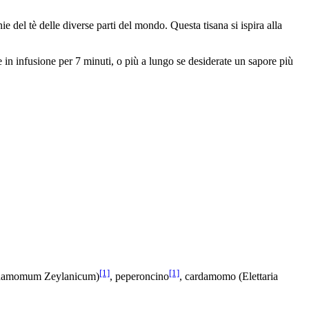
e del tè delle diverse parti del mondo. Questa tisana si ispira alla
in infusione per 7 minuti, o più a lungo se desiderate un sapore più
[1]
[1]
innamomum Zeylanicum)
, peperoncino
, cardamomo (Elettaria