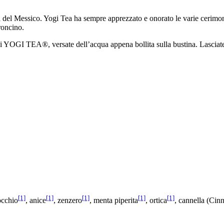
tura del Messico. Yogi Tea ha sempre apprezzato e onorato le varie cerimoni
roncino.
i YOGI TEA®, versate dell’acqua appena bollita sulla bustina. Lasciate 
[1]
[1]
[1]
[1]
[1]
occhio
, anice
, zenzero
, menta piperita
, ortica
, cannella (C