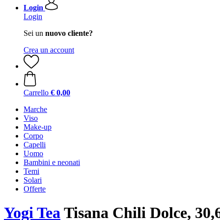
Login
Login
Sei un
nuovo cliente?
Crea un account
Carrello
€ 0,00
Marche
Viso
Make-up
Corpo
Capelli
Uomo
Bambini e neonati
Temi
Solari
Offerte
Yogi Tea
Tisana Chili Dolce, 30,