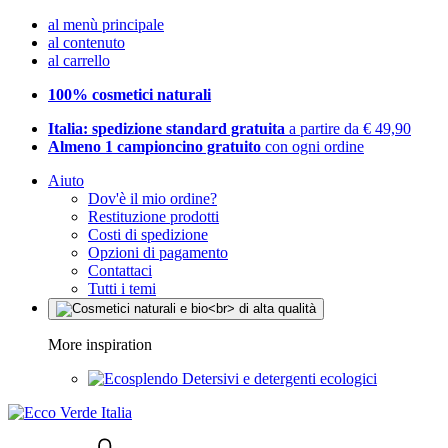
al menù principale
al contenuto
al carrello
100% cosmetici naturali
Italia: spedizione standard gratuita
a partire da € 49,90
Almeno 1 campioncino gratuito
con ogni ordine
Aiuto
Dov'è il mio ordine?
Restituzione prodotti
Costi di spedizione
Opzioni di pagamento
Contattaci
Tutti i temi
More inspiration
Detersivi e detergenti ecologici