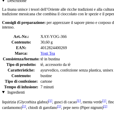
Descrizione
La tisana unisce i tesori dell’Oriente alle ricche tradizioni e alla cul
tradizione messicana che combina il cioccolato con le spezie e il pepe
Consigli di preparazione:
per apprezzare il sapore pieno e corposo d
intenso.
Art.-Nr.:
XAY-YOG-366
Contenuto:
30,60 g
EAN:
4012824400269
Marca:
Yogi Tea
Consistenza/formato:
tè in bustina
Tipo di prodotto:
tè, accessorio da tè
Caratteristiche:
ayurvedico, confezione senza plastica, unisex
Contenuto:
bustine
Tipo di confezione:
cartone
Tempo di infusione:
7 minuti
Ingredienti
[1]
[1]
[1]
liquirizia (Glycorhiza glabra)
, gusci di cacao
, menta verde
, fin
[1]
[1]
[1]
cardamomo)
, chiodi di garofano
, pepe nero (Piper nigrum)