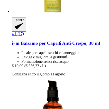
Carrello
4.1 (17)
i+m
Balsamo per Capelli Anti-​Crespo, 30 ml
Ideale per capelli secchi e danneggiati
Leviga e migliora la gestibilità
Formulazione senza risciacquo
€ 10,09
(€ 336,33 / L)
Consegna entro il giorno 11 agosto