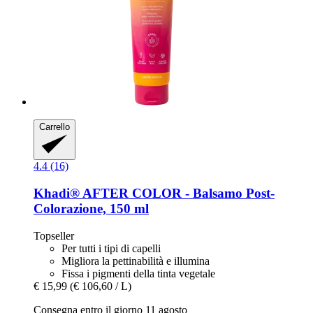
Carrello
4.4 (16)
Khadi®
AFTER COLOR -​ Balsamo Post-​
Colorazione, 150 ml
Topseller
Per tutti i tipi di capelli
Migliora la pettinabilità e illumina
Fissa i pigmenti della tinta vegetale
€ 15,99
(€ 106,60 / L)
Consegna entro il giorno 11 agosto