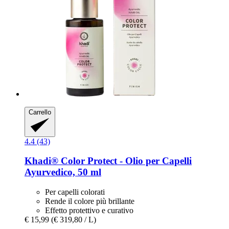
Carrello
4.4 (43)
Khadi®
Color Protect -​ Olio per Capelli
Ayurvedico, 50 ml
Per capelli colorati
Rende il colore più brillante
Effetto protettivo e curativo
€ 15,99
(€ 319,80 / L)