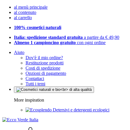
al menù principale
al contenuto
al carrello
100% cosmetici naturali
Italia: spedizione standard gratuita
a partire da € 49,90
Almeno 1 campioncino gratuito
con ogni ordine
Aiuto
Dov'è il mio ordine?
Restituzione prodotti
Costi di spedizione
Opzioni di pagamento
Contattaci
Tutti i temi
More inspiration
Detersivi e detergenti ecologici