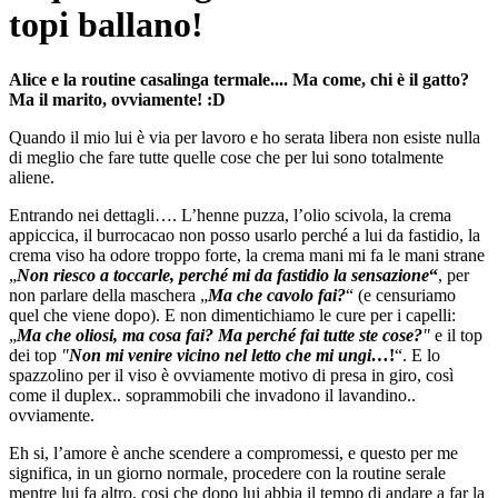
topi ballano!
Alice e la routine casalinga termale.... Ma come, c
hi è il gatto?
Ma il marito, ovviamente! :D
Quando il mio lui è via per lavoro e ho serata libera non esiste nulla
di meglio che fare tutte quelle cose che per lui sono totalmente
aliene.
Entrando nei dettagli…. L’henne puzza, l’olio scivola, la crema
appiccica, il burrocacao non posso usarlo perché a lui da fastidio, la
crema viso ha odore troppo forte, la crema mani mi fa le mani strane
„
Non riesco a toccarle, perché mi da fastidio la sensazione
“
, per
non parlare della maschera „
Ma che cavolo fai?
“ (e censuriamo
quel che viene dopo). E non dimentichiamo le cure per i capelli:
„
Ma che oliosi, ma cosa fai? Ma perché fai tutte ste cose?
"
e il top
dei top
"
Non mi venire vicino nel letto che mi ungi…
!
“. E lo
spazzolino per il viso è ovviamente motivo di presa in giro, così
come il duplex.. soprammobili che invadono il lavandino..
ovviamente.
Eh si, l’amore è anche scendere a compromessi, e questo per me
significa, in un giorno normale, procedere con la routine serale
mentre lui fa altro, cosi che dopo lui abbia il tempo di andare a far la