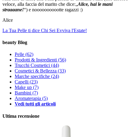
veloce, alla faccia del marito che dice:„
Alice, hai le mani
straaaane!
“) e nooooooooootte ragazzi :)
Alice
La Tua Pelle ti dice Chi Sei
Evviva l'Estate!
beauty Blog
Pelle
(62)
Prodotti & Ingredienti
(56)
Trucchi Cosmetici
(44)
Cosmetici & Bellezza
(33)
Marche specifiche
(24)
Capelli
(23)
Make up
(7)
Bambini
(7)
Aromaterapia
(5)
Vedi tutti gli articoli
Ultima recensione