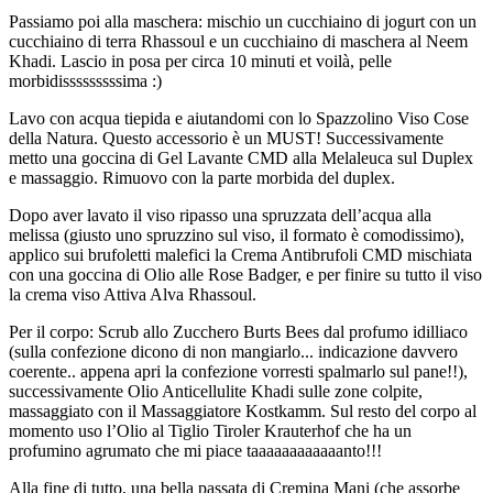
Passiamo poi alla maschera: mischio un cucchiaino di jogurt con un
cucchiaino di terra Rhassoul e un cucchiaino di maschera al Neem
Khadi. Lascio in posa per circa 10 minuti et voilà, pelle
morbidisssssssssima :)
Lavo con acqua tiepida e aiutandomi con lo Spazzolino Viso Cose
della Natura. Questo accessorio è un MUST! Successivamente
metto una goccina di Gel Lavante CMD alla Melaleuca sul Duplex
e massaggio. Rimuovo con la parte morbida del duplex.
Dopo aver lavato il viso ripasso una spruzzata dell’acqua alla
melissa (giusto uno spruzzino sul viso, il formato è comodissimo),
applico sui brufoletti malefici la Crema Antibrufoli CMD mischiata
con una goccina di Olio alle Rose Badger, e per finire su tutto il viso
la crema viso Attiva Alva Rhassoul.
Per il corpo: Scrub allo Zucchero Burts Bees dal profumo idilliaco
(sulla confezione dicono di non mangiarlo... indicazione davvero
coerente.. appena apri la confezione vorresti spalmarlo sul pane!!),
successivamente Olio Anticellulite Khadi sulle zone colpite,
massaggiato con il Massaggiatore Kostkamm. Sul resto del corpo al
momento uso l’Olio al Tiglio Tiroler Krauterhof che ha un
profumino agrumato che mi piace taaaaaaaaaaaanto!!!
Alla fine di tutto, una bella passata di Cremina Mani (che assorbe