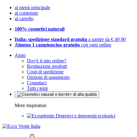
al menù principale
al contenuto
al carrello
100% cosmetici naturali
Italia: spedizione standard gratuita
a partire da € 49,90
Almeno 1 campioncino gratuito
con ogni ordine
Aiuto
Dov'è il mio ordine?
Restituzione prodotti
Costi di spedizione
Opzioni di pagamento
Contattaci
Tutti i temi
More inspiration
Detersivi e detergenti ecologici