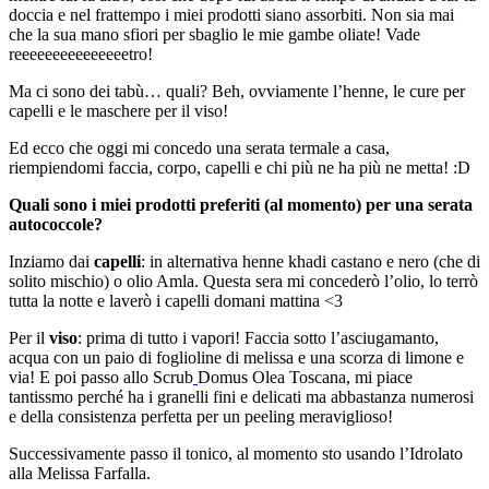
doccia e nel frattempo i miei prodotti siano assorbiti. Non sia mai
che la sua mano sfiori per sbaglio le mie gambe oliate! Vade
reeeeeeeeeeeeeeetro!
Ma ci sono dei tabù… quali? Beh, ovviamente l’henne, le cure per
capelli e le maschere per il viso!
Ed ecco che oggi mi concedo una serata termale a casa,
riempiendomi faccia, corpo, capelli e chi più ne ha più ne metta! :D
Quali sono i miei prodotti preferiti (al momento) per una serata
autococcole?
Inziamo dai
capelli
: in alternativa henne khadi castano e nero (che di
solito mischio) o olio Amla. Questa sera mi concederò l’olio, lo terrò
tutta la notte e laverò i capelli domani mattina <3
Per il
viso
: prima di tutto i vapori! Faccia sotto l’asciugamanto,
acqua con un paio di foglioline di melissa e una scorza di limone e
via! E poi passo allo Scrub
Domus Olea Toscana, mi piace
tantissmo perché ha i granelli fini e delicati ma abbastanza numerosi
e della consistenza perfetta per un peeling meraviglioso!
Successivamente passo il tonico, al momento sto usando l’Idrolato
alla Melissa Farfalla.