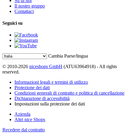
Su di noi
Il nostro gruppo
Contattaci
Seguici su
Cambia Paese/lingua
© 2010-2026
niceshops GmbH
(ATU63964918) - All rights
reserved.
Informazioni legali e termini di utilizzo
Protezione dei dati
Condizioni generali di contratto e politica di cancellazione
Dichiarazione di accessibilità
Impostazioni sulla protezione dei dati
Azienda
Altri nice Shops
Recedere dal contratto