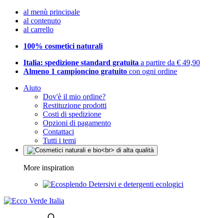
al menù principale
al contenuto
al carrello
100% cosmetici naturali
Italia: spedizione standard gratuita
a partire da € 49,90
Almeno 1 campioncino gratuito
con ogni ordine
Aiuto
Dov'è il mio ordine?
Restituzione prodotti
Costi di spedizione
Opzioni di pagamento
Contattaci
Tutti i temi
More inspiration
Detersivi e detergenti ecologici