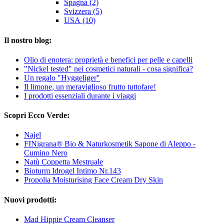
Spagna (2)
Svizzera (5)
USA (10)
Il nostro blog:
Olio di enotera: proprietà e benefici per pelle e capelli
"Nickel tested" nei cosmetici naturali - cosa significa?
Un regalo "Hyggeliger"
Il limone, un meraviglioso frutto tuttofare!
I prodotti essenziali durante i viaggi
Scopri Ecco Verde:
Najel
FINigrana® Bio & Naturkosmetik Sapone di Aleppo -
Cumino Nero
Natù Coppetta Mestruale
Bioturm Idrogel Intimo Nr.143
Propolia Moisturising Face Cream Dry Skin
Nuovi prodotti:
Mad Hippie Cream Cleanser