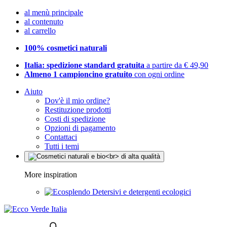
al menù principale
al contenuto
al carrello
100% cosmetici naturali
Italia: spedizione standard gratuita
a partire da € 49,90
Almeno 1 campioncino gratuito
con ogni ordine
Aiuto
Dov'è il mio ordine?
Restituzione prodotti
Costi di spedizione
Opzioni di pagamento
Contattaci
Tutti i temi
More inspiration
Detersivi e detergenti ecologici