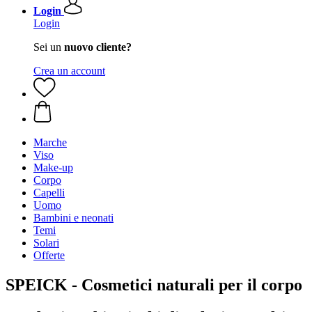
Login
Login
Sei un
nuovo cliente?
Crea un account
Marche
Viso
Make-up
Corpo
Capelli
Uomo
Bambini e neonati
Temi
Solari
Offerte
SPEICK - Cosmetici naturali per il corpo