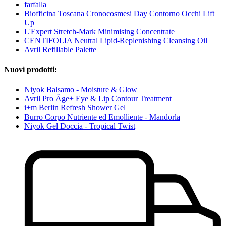
farfalla
Biofficina Toscana Cronocosmesi Day Contorno Occhi Lift
Up
L'Expert Stretch-Mark Minimising Concentrate
CENTIFOLIA Neutral Lipid-Replenishing Cleansing Oil
Avril Refillable Palette
Nuovi prodotti:
Niyok Balsamo - Moisture & Glow
Avril Pro Âge+ Eye & Lip Contour Treatment
i+m Berlin Refresh Shower Gel
Burro Corpo Nutriente ed Emolliente - Mandorla
Niyok Gel Doccia - Tropical Twist