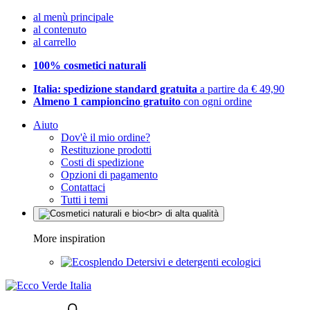
al menù principale
al contenuto
al carrello
100% cosmetici naturali
Italia: spedizione standard gratuita
a partire da € 49,90
Almeno 1 campioncino gratuito
con ogni ordine
Aiuto
Dov'è il mio ordine?
Restituzione prodotti
Costi di spedizione
Opzioni di pagamento
Contattaci
Tutti i temi
More inspiration
Detersivi e detergenti ecologici