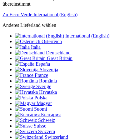
übereinstimmt.
Zu Ecco Verde International (English)
Anderes Lieferland wählen
International (English)
Österreich
Italia
Deutschland
Great Britain
España
Slovenija
France
România
Sverige
Hrvatska
Polska
Magyar
Suomi
България
Schweiz
Suisse
Svizzera
Switzerland