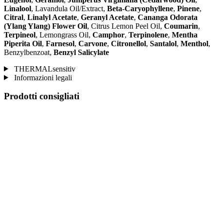
Linalool
, Lavandula Oil/Extract,
Beta-Caryophyllene
,
Pinene
,
Citral
,
Linalyl Acetate
,
Geranyl Acetate
,
Cananga Odorata
(Ylang Ylang) Flower Oil
, Citrus Lemon Peel Oil,
Coumarin
,
Terpineol
, Lemongrass Oil,
Camphor
,
Terpinolene
,
Mentha
Piperita Oil
,
Farnesol
,
Carvone
,
Citronellol
,
Santalol
,
Menthol
,
Benzylbenzoat,
Benzyl Salicylate
THERMALsensitiv
Informazioni legali
Prodotti consigliati