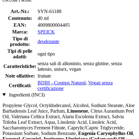
Art.-Nr.:
SYN-61188
Contenuto:
40 ml
EAN:
4009800004405
Marca:
SPEICK
Tipo di
deodorante
prodotto:
Tipi di pelle
ogni tipo
adatti:
senza sali di alluminio, senza glutine, senza
Caratteristiche:
lattosio, unisex, vegan
Note olfattive:
fruttate
BDIH - Cosmos Natural
,
Vegan senza
Certificati:
certificazione
Ingredienti (INCI)
Propylene Glycol, Octyldodecanol, Alcohol, Sodium Stearate, Aloe
Barbadensis Leaf Juice, Parfum,
Limonene
, Citrus Aurantium Peel
Oil, Valeriana Celtica Extract, Alaria Esculenta Extract, Salvia
Triloba Leaf Extract, Aqua, Linolenic Acid, Linoleic Acid,
Saccharomyces Ferment Filtrate, Caprylic/Capric Triglyceride,
Potassium Sorbate, Sodium Benzoate,
Eugenia Caryophyllus Oil
,
Eugenol
,
Geraniol
,
Juniperus Virginiana (Cedarwood) Oil
,