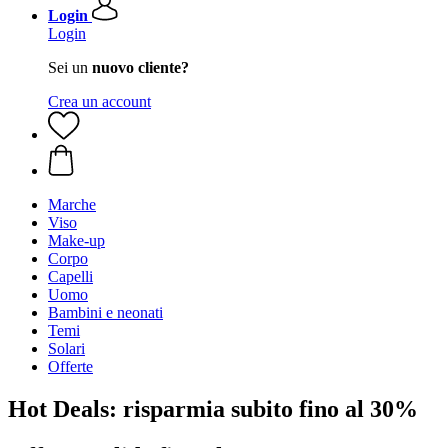
Login
Login
Sei un
nuovo cliente?
Crea un account
Marche
Viso
Make-up
Corpo
Capelli
Uomo
Bambini e neonati
Temi
Solari
Offerte
Hot Deals: risparmia subito fino al 30%