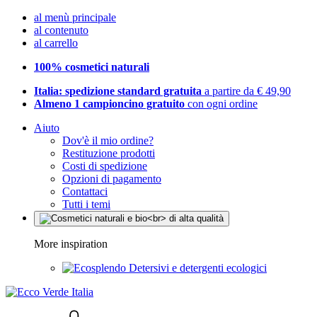
al menù principale
al contenuto
al carrello
100% cosmetici naturali
Italia: spedizione standard gratuita
a partire da € 49,90
Almeno 1 campioncino gratuito
con ogni ordine
Aiuto
Dov'è il mio ordine?
Restituzione prodotti
Costi di spedizione
Opzioni di pagamento
Contattaci
Tutti i temi
More inspiration
Detersivi e detergenti ecologici