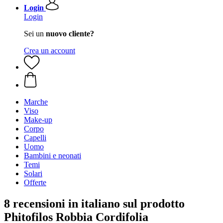
Login
Login
Sei un
nuovo cliente?
Crea un account
Marche
Viso
Make-up
Corpo
Capelli
Uomo
Bambini e neonati
Temi
Solari
Offerte
8 recensioni in italiano sul prodotto
Phitofilos Robbia Cordifolia