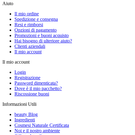
Aiuto
Il mio ordine
Spedizione e consegna
Resi e rimborsi
Opzioni di pagamento
Promozioni e buoni acquisto
Hai bisogno di ulteriore aiuto?
Clienti aziendali
Il mio account
Il mio account
Login
Registrazione
Password dimenticata?
Dove è il mio pacchetto?
Riscossione buoni
Informazioni Utili
beauty Blog
Ingredienti
Cosmesi Naturale Certificata
Noi e il nostro ambiente