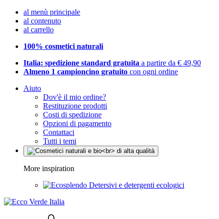
al menù principale
al contenuto
al carrello
100% cosmetici naturali
Italia: spedizione standard gratuita
a partire da € 49,90
Almeno 1 campioncino gratuito
con ogni ordine
Aiuto
Dov'è il mio ordine?
Restituzione prodotti
Costi di spedizione
Opzioni di pagamento
Contattaci
Tutti i temi
More inspiration
Detersivi e detergenti ecologici