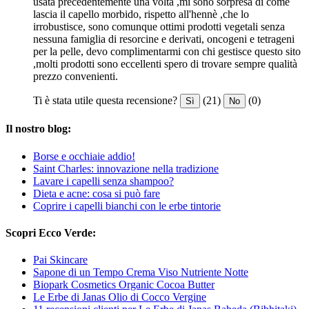
usata precedentemente una volta ,mi sono sorpresa di come
lascia il capello morbido, rispetto all'hennè ,che lo
irrobustisce, sono comunque ottimi prodotti vegetali senza
nessuna famiglia di resorcine e derivati, oncogeni e tetrageni
per la pelle, devo complimentarmi con chi gestisce questo sito
,molti prodotti sono eccellenti spero di trovare sempre qualità
prezzo convenienti.
Ti è stata utile questa recensione?
(21)
(0)
Sì
No
Il nostro blog:
Borse e occhiaie addio!
Saint Charles: innovazione nella tradizione
Lavare i capelli senza shampoo?
Dieta e acne: cosa si può fare
Coprire i capelli bianchi con le erbe tintorie
Scopri Ecco Verde:
Pai Skincare
Sapone di un Tempo Crema Viso Nutriente Notte
Biopark Cosmetics Organic Cocoa Butter
Le Erbe di Janas Olio di Cocco Vergine