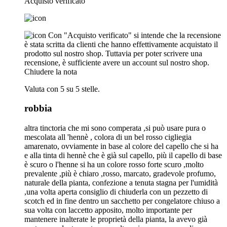
Acquisto verificato
Con "Acquisto verificato" si intende che la recensione
è stata scritta da clienti che hanno effettivamente acquistato il
prodotto sul nostro shop. Tuttavia per poter scrivere una
recensione, è sufficiente avere un account sul nostro shop.
Chiudere la nota
Valuta con 5 su 5 stelle.
robbia
altra tinctoria che mi sono comperata ,si può usare pura o
mescolata all 'hennè , colora di un bel rosso cigliegia
amarenato, ovviamente in base al colore del capello che si ha
e alla tinta di hennè che è già sul capello, più il capello di base
è scuro o l'henne si ha un colore rosso forte scuro ,molto
prevalente ,più è chiaro ,rosso, marcato, gradevole profumo,
naturale della pianta, confezione a tenuta stagna per l'umidità
,una volta aperta consiglio di chiuderla con un pezzetto di
scotch ed in fine dentro un sacchetto per congelatore chiuso a
sua volta con laccetto apposito, molto importante per
mantenere inalterate le proprietà della pianta, la avevo già