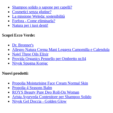
Shampoo solido o sapone per capelli?
Cosmetici senza glutine?
La missione Weleda: sostenibilità
Forfora - Come eliminarla?
Natura per i tuoi denti!
Scopri Ecco Verde:
Dr. Bronner's
Allegro Natura Crema Mani Leggera Camomilla e Calendula
Najel Three Oils Elixir
Provida Organics Pennello per Ombretto nr.04
Niyok Spugna Konjac
Nuovi prodotti:
Propolia Moisturising Face Cream Normal Skin
Propolia 4 Seasons Balm
ROYS Beauty Pure Deo Roll-On Woman
Arista Ayurveda Contenitore per Shampoo Solido
Niyok Gel Doccia - Golden Glow