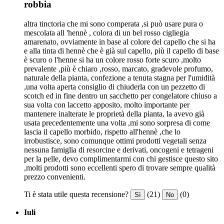
robbia
altra tinctoria che mi sono comperata ,si può usare pura o
mescolata all 'hennè , colora di un bel rosso cigliegia
amarenato, ovviamente in base al colore del capello che si ha
e alla tinta di hennè che è già sul capello, più il capello di base
è scuro o l'henne si ha un colore rosso forte scuro ,molto
prevalente ,più è chiaro ,rosso, marcato, gradevole profumo,
naturale della pianta, confezione a tenuta stagna per l'umidità
,una volta aperta consiglio di chiuderla con un pezzetto di
scotch ed in fine dentro un sacchetto per congelatore chiuso a
sua volta con laccetto apposito, molto importante per
mantenere inalterate le proprietà della pianta, la avevo già
usata precedentemente una volta ,mi sono sorpresa di come
lascia il capello morbido, rispetto all'hennè ,che lo
irrobustisce, sono comunque ottimi prodotti vegetali senza
nessuna famiglia di resorcine e derivati, oncogeni e tetrageni
per la pelle, devo complimentarmi con chi gestisce questo sito
,molti prodotti sono eccellenti spero di trovare sempre qualità
prezzo convenienti.
Ti è stata utile questa recensione?
(21)
(0)
Sì
No
Iuli