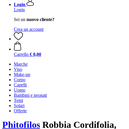
Login
Login
Sei un
nuovo cliente?
Crea un account
Carrello
€ 0,00
Marche
Viso
Make-up
Corpo
Capelli
Uomo
Bambini e neonati
Temi
Solari
Offerte
Phitofilos
Robbia Cordifolia,