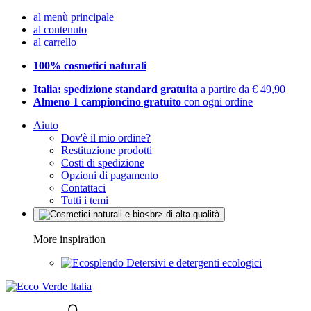
al menù principale
al contenuto
al carrello
100% cosmetici naturali
Italia: spedizione standard gratuita
a partire da € 49,90
Almeno 1 campioncino gratuito
con ogni ordine
Aiuto
Dov'è il mio ordine?
Restituzione prodotti
Costi di spedizione
Opzioni di pagamento
Contattaci
Tutti i temi
More inspiration
Detersivi e detergenti ecologici