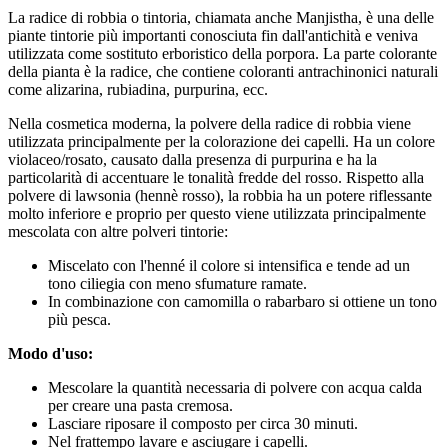
La radice di robbia o tintoria, chiamata anche Manjistha, è una delle
piante tintorie più importanti conosciuta fin dall'antichità e veniva
utilizzata come sostituto erboristico della porpora. La parte colorante
della pianta è la radice, che contiene coloranti antrachinonici naturali
come alizarina, rubiadina, purpurina, ecc.
Nella cosmetica moderna, la polvere della radice di robbia viene
utilizzata principalmente per la colorazione dei capelli. Ha un colore
violaceo/rosato, causato dalla presenza di purpurina e ha la
particolarità di accentuare le tonalità fredde del rosso. Rispetto alla
polvere di lawsonia (hennè rosso), la robbia ha un potere riflessante
molto inferiore e proprio per questo viene utilizzata principalmente
mescolata con altre polveri tintorie:
Miscelato con l'henné il colore si intensifica e tende ad un
tono ciliegia con meno sfumature ramate.
In combinazione con camomilla o rabarbaro si ottiene un tono
più pesca.
Modo d'uso:
Mescolare la quantità necessaria di polvere con acqua calda
per creare una pasta cremosa.
Lasciare riposare il composto per circa 30 minuti.
Nel frattempo lavare e asciugare i capelli.