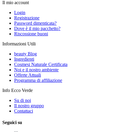
Il mio account
Login
Registrazione
Password dimenticata?
Dove è il mio pacchetto?
Riscossione buoni
Informazioni Utili
beauty Blog
Ingredienti
Cosmesi Naturale Certificata
Noi e il nostro ambiente
Offerte Attuali
Programma di affiliazione
Info Ecco Verde
Su di noi
Il nostro gruppo
Contattaci
Seguici su