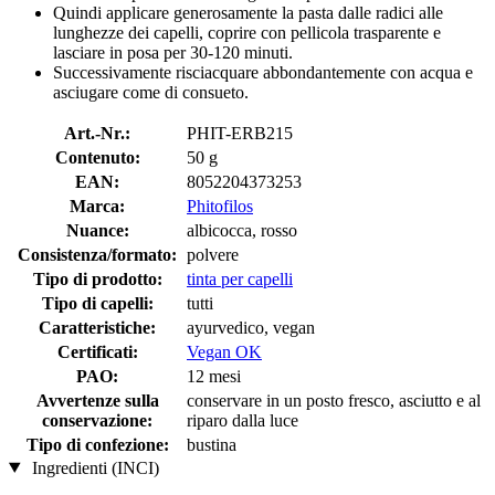
Quindi applicare generosamente la pasta dalle radici alle
lunghezze dei capelli, coprire con pellicola trasparente e
lasciare in posa per 30-120 minuti.
Successivamente risciacquare abbondantemente con acqua e
asciugare come di consueto.
Art.-Nr.:
PHIT-ERB215
Contenuto:
50 g
EAN:
8052204373253
Marca:
Phitofilos
Nuance:
albicocca, rosso
Consistenza/formato:
polvere
Tipo di prodotto:
tinta per capelli
Tipo di capelli:
tutti
Caratteristiche:
ayurvedico, vegan
Certificati:
Vegan OK
PAO:
12 mesi
Avvertenze sulla
conservare in un posto fresco, asciutto e al
conservazione:
riparo dalla luce
Tipo di confezione:
bustina
Ingredienti (INCI)