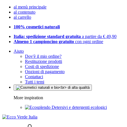
al menù principale
al contenuto
al carrello
100% cosmetici naturali
Italia: spedizione standard gratuita
a partire da € 49,90
Almeno 1 campioncino gratuito
con ogni ordine
Aiuto
Dov'è il mio ordine?
Restituzione prodotti
Costi di spedizione
Opzioni di pagamento
Contattaci
Tutti i temi
More inspiration
Detersivi e detergenti ecologici