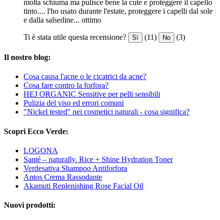
molta schiuma ma pulisce bene la cute e proteggere il capello
tinto.... l'ho usato durante l'estate, proteggere i capelli dal sole
e dalla salsedine... ottimo
Ti è stata utile questa recensione?
(11)
(3)
Sì
No
Il nostro blog:
Cosa causa l'acne o le cicatrici da acne?
Cosa fare contro la forfora?
HEJ ORGANIC Sensitive per pelli sensibili
Pulizia del viso ed errori comuni
"Nickel tested" nei cosmetici naturali - cosa significa?
Scopri Ecco Verde:
LOGONA
Santé – naturally. Rice + Shine Hydration Toner
Verdesativa Shampoo Antiforfora
Antos Crema Rassodante
Akamuti Replenishing Rose Facial Oil
Nuovi prodotti: