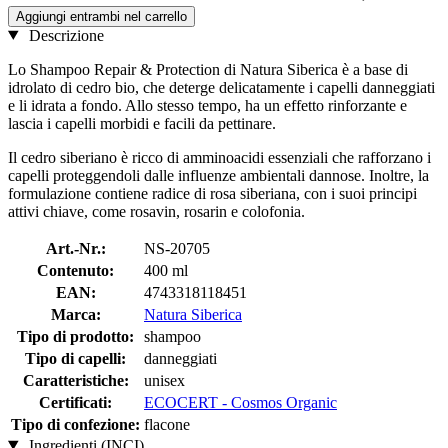
Aggiungi entrambi nel carrello
Descrizione
Lo Shampoo Repair & Protection di Natura Siberica è a base di
idrolato di cedro bio, che deterge delicatamente i capelli danneggiati
e li idrata a fondo. Allo stesso tempo, ha un effetto rinforzante e
lascia i capelli morbidi e facili da pettinare.
Il cedro siberiano è ricco di amminoacidi essenziali che rafforzano i
capelli proteggendoli dalle influenze ambientali dannose. Inoltre, la
formulazione contiene radice di rosa siberiana, con i suoi principi
attivi chiave, come rosavin, rosarin e colofonia.
Art.-Nr.:
NS-20705
Contenuto:
400 ml
EAN:
4743318118451
Marca:
Natura Siberica
Tipo di prodotto:
shampoo
Tipo di capelli:
danneggiati
Caratteristiche:
unisex
Certificati:
ECOCERT - Cosmos Organic
Tipo di confezione:
flacone
Ingredienti (INCI)