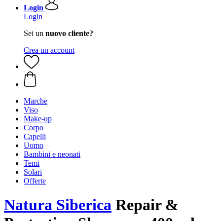
Login
Login
Sei un
nuovo cliente?
Crea un account
Marche
Viso
Make-up
Corpo
Capelli
Uomo
Bambini e neonati
Temi
Solari
Offerte
Natura Siberica
Repair &