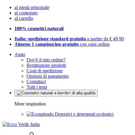
al menù principale
al contenuto
al carrello
100% cosmetici naturali
Italia: spedizione standard gratuita
a partire da € 49,90
Almeno 1 campioncino gratuito
con ogni ordine
Aiuto
Dov'è il mio ordine?
Restituzione prodotti
Costi di spedizione
Opzioni di pagamento
Contattaci
Tutti i temi
More inspiration
Detersivi e detergenti ecologici