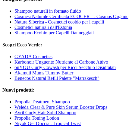
Shampoo naturali in formato fluido
Cosmesi Naturale Certificata ECOCERT - Cosmos Organic
Natura Siberica - Cosmetici ecobio per i capelli
Cosmetici naturali dall'Estonia
Shampoo Ecobio per Capelli Danneggiati
Scopri Ecco Verde:
GYADA Cosmetics
Karbonoir Unguento Nutriente al Carbone Attivo
onYOU Curly Cowash per Ricci Secchi o Disidratati
Akamuti Mums Tummy Butter
Benecos Natural Refill Palette "Marrakesch"
Nuovi prodotti:
Propolia Treatment Shampoo
Weleda Clear & Pure Skin Serum Booster Drops
Avril Curly Hair Solid Shampoo
Propolia Toning Lotion
Niyok Gel Doccia - Tropical Twist