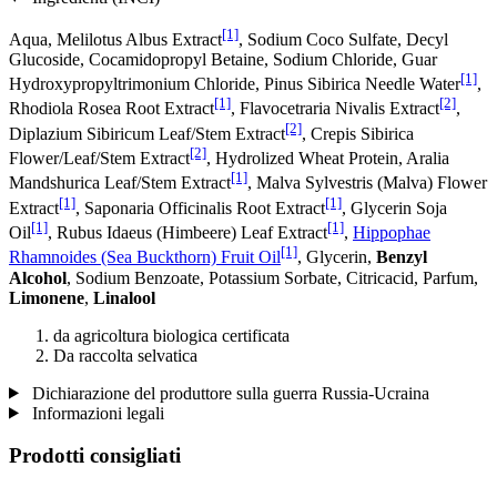
[1]
Aqua, Melilotus Albus Extract
, Sodium Coco­ Sulfate, Decyl
Glucoside, Cocamidopropyl Betaine, Sodium Chloride, Guar
[1]
Hydroxypropyltrimonium Chloride, Pinus Sibirica Needle Water
,
[1]
[2]
Rhodiola Rosea Root Extract
, Flavocetraria Nivalis Extract
,
[2]
Diplazium Sibiricum Leaf/Stem Extract
, Crepis Sibirica
[2]
Flower/Leaf/Stem Extract
, Hydrolized Wheat Protein, Aralia
[1]
Mandshurica Leaf/Stem Extract
, Malva Sylvestris (Malva) Flower
[1]
[1]
Extract
, Saponaria Officinalis Root Extract
, Glycerin Soja
[1]
[1]
Oil
, Rubus Idaeus (Himbeere) Leaf Extract
,
Hippophae
[1]
Rhamnoides (Sea Buckthorn) Fruit Oil
, Glycerin,
Benzyl
Alcohol
, Sodium Benzoate, Potassium Sorbate, Citricacid, Parfum,
Limonene
,
Linalool
da agricoltura biologica certificata
Da raccolta selvatica
Dichiarazione del produttore sulla guerra Russia-Ucraina
Informazioni legali
Prodotti consigliati