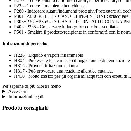
P210 - Tenere lontano da fonti di calore, superfici calde, scinti
P233 - Tenere il recipiente ben chiuso.
P280 - Indossare guanti/indumenti protettivi/Proteggere gli occhi
P301+P330+P331 - IN CASO DI INGESTIONE: sciacquare la 
P303+P361+P353 - IN CASO DI CONTATTO CON LA PELLE (o con i 
P403+P235 - Conservare in luogo fresco e ben ventilato.
P501 - Smaltire il prodotto/recipiente in conformità con le norme
Indicazioni di pericolo:
H226 - Liquido e vapori infiammabili.
H304 - Può essere letale in caso di ingestione e di penetrazione n
H315 - Provoca irritazione cutanea.
H317 - Può provocare una reazione allergica cutanea.
H410 - Molto tossico per gli organismi acquatici con effetti di l
Per saperne di più
Mostra meno
Accessori
Informazioni legali
Prodotti consigliati