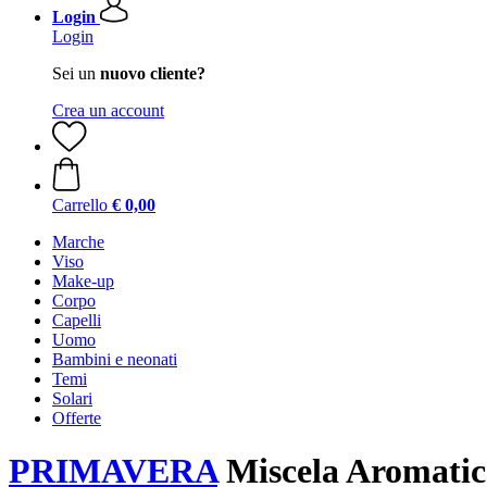
Login
Login
Sei un
nuovo cliente?
Crea un account
Carrello
€ 0,00
Marche
Viso
Make-up
Corpo
Capelli
Uomo
Bambini e neonati
Temi
Solari
Offerte
PRIMAVERA
Miscela Aromatic