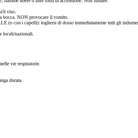
lle, fiamme libere o altre fonti di accensione. Non fumare.
/il viso.
bocca. NON provocare il vomito.
capelli): togliersi di dosso immediatamente tutti gli indumenti co
 locali/nazionali.
elle vie respiratorie.
unga durata.