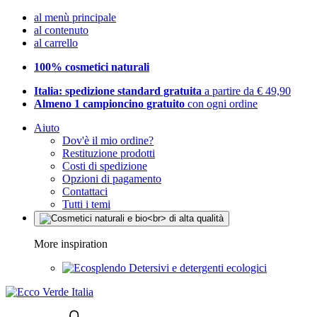
al menù principale
al contenuto
al carrello
100% cosmetici naturali
Italia: spedizione standard gratuita
a partire da € 49,90
Almeno 1 campioncino gratuito
con ogni ordine
Aiuto
Dov'è il mio ordine?
Restituzione prodotti
Costi di spedizione
Opzioni di pagamento
Contattaci
Tutti i temi
More inspiration
Detersivi e detergenti ecologici