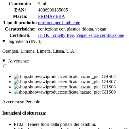
Contenuto:
5 ml
EAN:
4086900185005
Marca:
PRIMAVERA
Tipo di prodotto:
profumo per l'ambiente
Caratteristiche:
confezione con plastica ridotta, vegan
Certificati:
IHTK - cruelty-free
,
Vegan senza certificazione
Ingredienti (INCI)
Orangen, Limone, Limette, Litsea, U.A.
Avvertenze
Avvertenza: Pericolo
Istruzioni di sicurezza:
P102 - Tenere fuori dalla portata dei bambini.