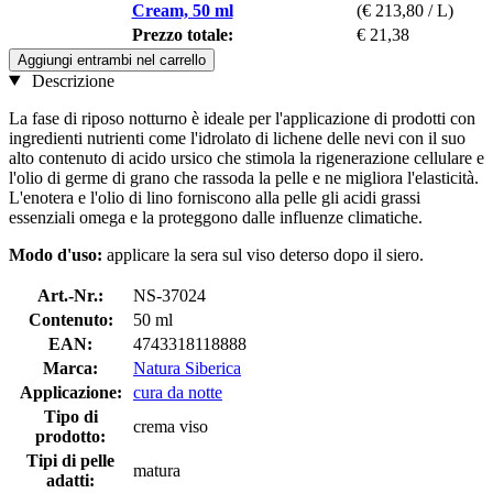
Cream, 50 ml
(€ 213,80 / L)
Prezzo totale:
€ 21,38
Aggiungi entrambi nel carrello
Descrizione
La fase di riposo notturno è ideale per l'applicazione di prodotti con
ingredienti nutrienti come l'idrolato di lichene delle nevi con il suo
alto contenuto di acido ursico che stimola la rigenerazione cellulare e
l'olio di germe di grano che rassoda la pelle e ne migliora l'elasticità.
L'enotera e l'olio di lino forniscono alla pelle gli acidi grassi
essenziali omega e la proteggono dalle influenze climatiche.
Modo d'uso:
applicare la sera sul viso deterso dopo il siero.
Art.-Nr.:
NS-37024
Contenuto:
50 ml
EAN:
4743318118888
Marca:
Natura Siberica
Applicazione:
cura da notte
Tipo di
crema viso
prodotto:
Tipi di pelle
matura
adatti: