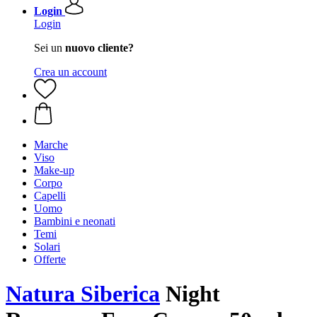
Login
Login
Sei un
nuovo cliente?
Crea un account
Marche
Viso
Make-up
Corpo
Capelli
Uomo
Bambini e neonati
Temi
Solari
Offerte
Natura Siberica
Night