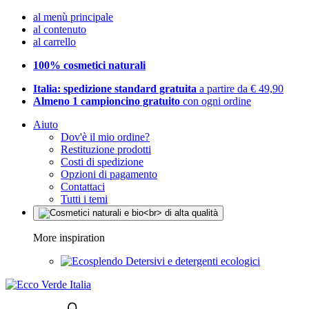
al menù principale
al contenuto
al carrello
100% cosmetici naturali
Italia: spedizione standard gratuita
a partire da € 49,90
Almeno 1 campioncino gratuito
con ogni ordine
Aiuto
Dov'è il mio ordine?
Restituzione prodotti
Costi di spedizione
Opzioni di pagamento
Contattaci
Tutti i temi
More inspiration
Detersivi e detergenti ecologici