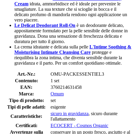
Cream
idrata, ammorbidisce ed è ideale per prevenire le
smagliature. La sua texture che si scioglie in bocca e il
delicato profumo di mandorla rendono ogni applicazione un
vero piacere.
Le Delicat Deodorant Roll-On
è un deodorante delicato,
appositamente formulato per la pelle sensibile delle donne in
gravidanza. Dona una sensazione di freschezza delicata e
duratura per tutto il giorno.
La crema idratante e delicata sulla pelle
L'Intime Soothing &
Moisturising Intimate Cleansing Care
protegge e
riequilibra la zona intima, che diventa sensibile durante la
gravidanza e il parto. Per un comfort quotidiano ottimale.
Art.-Nr.:
OMU-PACKESSENTIEL3
Contenuto:
1 set
EAN:
3760214631458
Marca:
Omum
Tipo di prodotto:
set
Tipi di pelle adatti:
esigente
sicuro in gravidanza
, sicuro durante
Caratteristiche:
l'allattamento
Certificati:
ECOCERT - Cosmos Organic
Avvertenze sulla
conservare in un posto fresco, asciutto e al