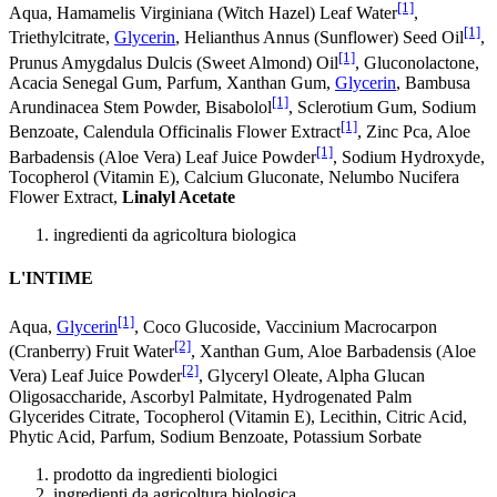
[1]
Aqua, Hamamelis Virginiana (Witch Hazel) Leaf Water
,
[1]
Triethylcitrate,
Glycerin
, Helianthus Annus (Sunflower) Seed Oil
,
[1]
Prunus Amygdalus Dulcis (Sweet Almond) Oil
, Gluconolactone,
Acacia Senegal Gum, Parfum, Xanthan Gum,
Glycerin
, Bambusa
[1]
Arundinacea Stem Powder, Bisabolol
, Sclerotium Gum, Sodium
[1]
Benzoate, Calendula Officinalis Flower Extract
, Zinc Pca, Aloe
[1]
Barbadensis (Aloe Vera) Leaf Juice Powder
, Sodium Hydroxyde,
Tocopherol (Vitamin E), Calcium Gluconate, Nelumbo Nucifera
Flower Extract,
Linalyl Acetate
ingredienti da agricoltura biologica
L'INTIME
[1]
Aqua,
Glycerin
, Coco Glucoside, Vaccinium Macrocarpon
[2]
(Cranberry) Fruit Water
, Xanthan Gum, Aloe Barbadensis (Aloe
[2]
Vera) Leaf Juice Powder
, Glyceryl Oleate, Alpha Glucan
Oligosaccharide, Ascorbyl Palmitate, Hydrogenated Palm
Glycerides Citrate, Tocopherol (Vitamin E), Lecithin, Citric Acid,
Phytic Acid, Parfum, Sodium Benzoate, Potassium Sorbate
prodotto da ingredienti biologici
ingredienti da agricoltura biologica