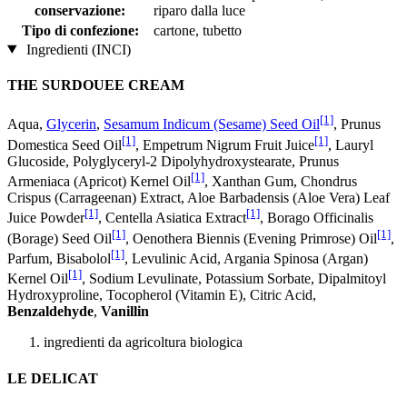
conservazione:
riparo dalla luce
Tipo di confezione:
cartone, tubetto
Ingredienti (INCI)
THE SURDOUEE CREAM
[1]
Aqua,
Glycerin
,
Sesamum Indicum (Sesame) Seed Oil
, Prunus
[1]
[1]
Domestica Seed Oil
, Empetrum Nigrum Fruit Juice
, Lauryl
Glucoside, Polyglyceryl-2 Dipolyhydroxystearate, Prunus
[1]
Armeniaca (Apricot) Kernel Oil
, Xanthan Gum, Chondrus
Crispus (Carrageenan) Extract, Aloe Barbadensis (Aloe Vera) Leaf
[1]
[1]
Juice Powder
, Centella Asiatica Extract
, Borago Officinalis
[1]
[1]
(Borage) Seed Oil
, Oenothera Biennis (Evening Primrose) Oil
,
[1]
Parfum, Bisabolol
, Levulinic Acid, Argania Spinosa (Argan)
[1]
Kernel Oil
, Sodium Levulinate, Potassium Sorbate, Dipalmitoyl
Hydroxyproline, Tocopherol (Vitamin E), Citric Acid,
Benzaldehyde
,
Vanillin
ingredienti da agricoltura biologica
LE DELICAT