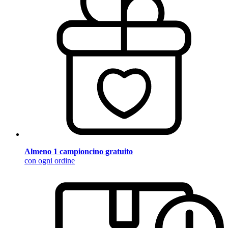
Almeno 1 campioncino gratuito
con ogni ordine