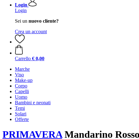
Login
Login
Sei un
nuovo cliente?
Crea un account
Carrello
€ 0,00
Marche
Viso
Make-up
Corpo
Capelli
Uomo
Bambini e neonati
Temi
Solari
Offerte
PRIMAVERA
Mandarino Rosso