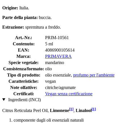
Origine:
Italia.
Parte della pianta:
buccia.
Estrazione:
spremitura a freddo.
Art.-Nr.:
PRIM-10561
Contenuto:
5 ml
EAN:
4086900105614
Marca:
PRIMAVERA
Specie vegetale:
mandarino
Consistenza/formato:
olio
Tipo di prodotto:
olio essenziale,
profumo per l'ambiente
Caratteristiche:
vegan
Note olfattive:
citriche/agrumate
Certificati:
Vegan senza certificazione
Ingredienti (INCI)
[1]
[1]
Citrus Reticulata Peel Oil,
Limonene
,
Linalool
componente dagli oli essenziali naturali