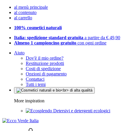
al menù principale
al contenuto
al carrello
100% cosmetici naturali
Italia: spedizione standard gratuita
a partire da € 49,90
Almeno 1 campioncino gratuito
con ogni ordine
Aiuto
Dov'è il mio ordine?
Restituzione prodotti
Costi di spedizione
Opzioni di pagamento
Contattaci
Tutti i temi
More inspiration
Detersivi e detergenti ecologici