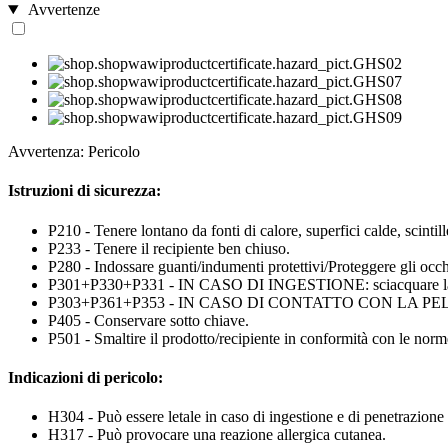
Avvertenze
Avvertenza: Pericolo
Istruzioni di sicurezza:
P210 - Tenere lontano da fonti di calore, superfici calde, scinti
P233 - Tenere il recipiente ben chiuso.
P280 - Indossare guanti/indumenti protettivi/Proteggere gli occhi
P301+P330+P331 - IN CASO DI INGESTIONE: sciacquare la 
P303+P361+P353 - IN CASO DI CONTATTO CON LA PELLE (o con i 
P405 - Conservare sotto chiave.
P501 - Smaltire il prodotto/recipiente in conformità con le norme
Indicazioni di pericolo:
H304 - Può essere letale in caso di ingestione e di penetrazione n
H317 - Può provocare una reazione allergica cutanea.