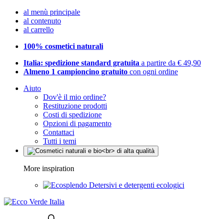
al menù principale
al contenuto
al carrello
100% cosmetici naturali
Italia: spedizione standard gratuita
a partire da € 49,90
Almeno 1 campioncino gratuito
con ogni ordine
Aiuto
Dov'è il mio ordine?
Restituzione prodotti
Costi di spedizione
Opzioni di pagamento
Contattaci
Tutti i temi
More inspiration
Detersivi e detergenti ecologici