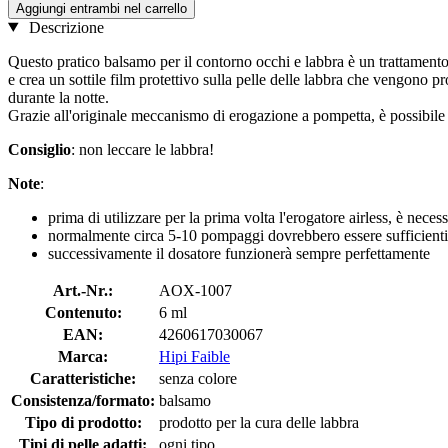
Aggiungi entrambi nel carrello
Descrizione
Questo pratico balsamo per il contorno occhi e labbra è un trattamento 
e crea un sottile film protettivo sulla pelle delle labbra che vengono 
durante la notte.
Grazie all'originale meccanismo di erogazione a pompetta, è possibile
Consiglio
: non leccare le labbra!
Note
:
prima di utilizzare per la prima volta l'erogatore airless, è nece
normalmente circa 5-10 pompaggi dovrebbero essere sufficienti p
successivamente il dosatore funzionerà sempre perfettamente
Art.-Nr.:
AOX-1007
Contenuto:
6 ml
EAN:
4260617030067
Marca:
Hipi Faible
Caratteristiche:
senza colore
Consistenza/formato:
balsamo
Tipo di prodotto:
prodotto per la cura delle labbra
Tipi di pelle adatti:
ogni tipo