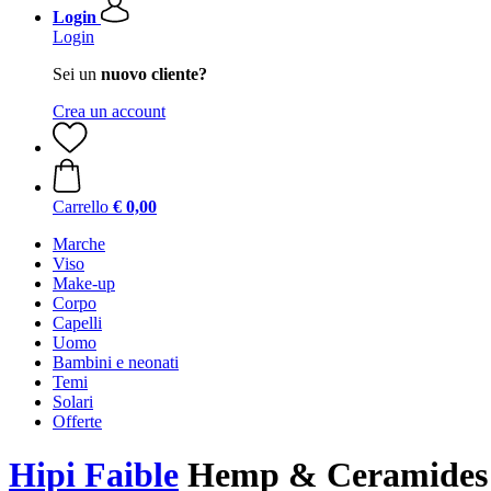
Login
Login
Sei un
nuovo cliente?
Crea un account
Carrello
€ 0,00
Marche
Viso
Make-up
Corpo
Capelli
Uomo
Bambini e neonati
Temi
Solari
Offerte
Hipi Faible
Hemp & Ceramides 