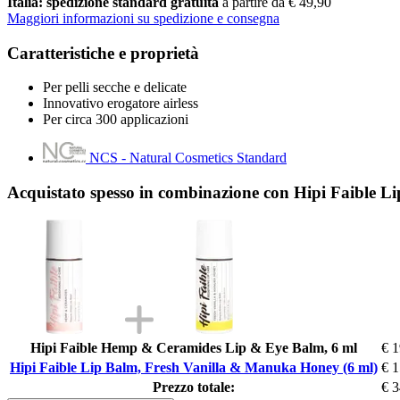
Italia: spedizione standard gratuita
a partire da € 49,90
Maggiori informazioni su spedizione e consegna
Caratteristiche e proprietà
Per pelli secche e delicate
Innovativo erogatore airless
Per circa 300 applicazioni
NCS - Natural Cosmetics Standard
Acquistato spesso in combinazione con Hipi Faible 
Hipi Faible Hemp & Ceramides Lip & Eye Balm, 6 ml
€ 1
Hipi Faible Lip Balm, Fresh Vanilla & Manuka Honey (6 ml)
€ 1
Prezzo totale:
€ 3