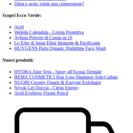
Dieta e acne: esiste una connessione?
Scopri Ecco Verde:
Avril
Weleda Calendula - Crema Protettiva
Ayluna Polvere di Cassia nr.10
Le Erbe di Janas Elisir Idratante & Pacificante
HUYGENS Paris Organic Nighttime Face Wash
Nuovi prodotti:
HYDRA Aloe Vera - Spray all'Acqua Termale
BEMA COSMETICI Hair Loss Shampoo Anti-Caduta
NUORI Creamy Quartz & Enzyme Exfoliator
Niyok Gel Doccia - Citrus Energy
Avril Eyebrow Fixing Pencil