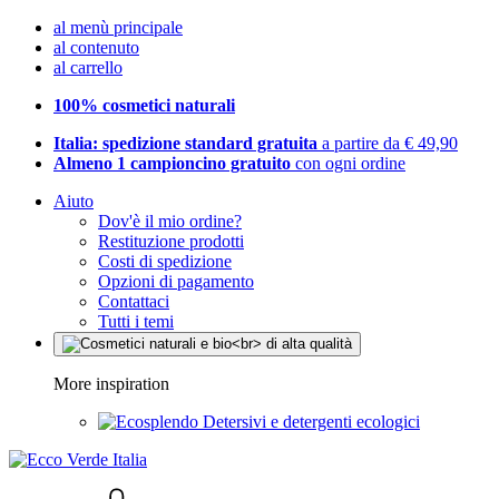
al menù principale
al contenuto
al carrello
100% cosmetici naturali
Italia: spedizione standard gratuita
a partire da € 49,90
Almeno 1 campioncino gratuito
con ogni ordine
Aiuto
Dov'è il mio ordine?
Restituzione prodotti
Costi di spedizione
Opzioni di pagamento
Contattaci
Tutti i temi
More inspiration
Detersivi e detergenti ecologici