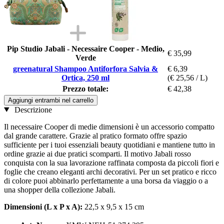
Pip Studio Jabali - Necessaire Cooper - Medio,
€ 35,99
Verde
greenatural Shampoo Antiforfora Salvia &
€ 6,39
Ortica, 250 ml
(€ 25,56 / L)
Prezzo totale:
€ 42,38
Aggiungi entrambi nel carrello
Descrizione
Il necessaire Cooper di medie dimensioni è un accessorio compatto
dal grande carattere. Grazie al pratico formato offre spazio
sufficiente per i tuoi essenziali beauty quotidiani e mantiene tutto in
ordine grazie ai due pratici scomparti. Il motivo Jabali rosso
conquista con la sua lavorazione raffinata composta da piccoli fiori e
foglie che creano eleganti archi decorativi. Per un set pratico e ricco
di colore puoi abbinarlo perfettamente a una borsa da viaggio o a
una shopper della collezione Jabali.
Dimensioni (L x P x A):
22,5 x 9,5 x 15 cm