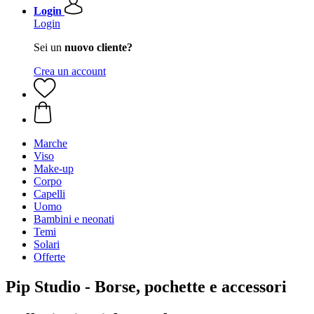
Login
Login
Sei un
nuovo cliente?
Crea un account
Marche
Viso
Make-up
Corpo
Capelli
Uomo
Bambini e neonati
Temi
Solari
Offerte
Pip Studio - Borse, pochette e accessori