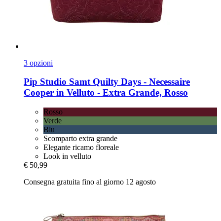
3 opzioni
Pip Studio
Samt Quilty Days -​ Necessaire
Cooper in Velluto -​ Extra Grande, Rosso
Rosso
Verde
Blu
Scomparto extra grande
Elegante ricamo floreale
Look in velluto
€ 50,99
Consegna gratuita fino al giorno 12 agosto