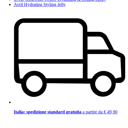
Avril Hydrating Styling Jelly
Italia: spedizione standard gratuita
a partire da € 49,90