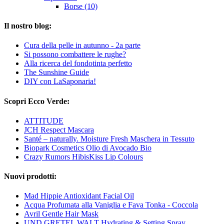
Borse (10)
Il nostro blog:
Cura della pelle in autunno - 2a parte
Si possono combattere le rughe?
Alla ricerca del fondotinta perfetto
The Sunshine Guide
DIY con LaSaponaria!
Scopri Ecco Verde:
ATTITUDE
JCH Respect Mascara
Santé – naturally. Moisture Fresh Maschera in Tessuto
Biopark Cosmetics Olio di Avocado Bio
Crazy Rumors HibisKiss Lip Colours
Nuovi prodotti:
Mad Hippie Antioxidant Facial Oil
Acqua Profumata alla Vaniglia e Fava Tonka - Coccola
Avril Gentle Hair Mask
UND GRETEL WALT Hydrating & Setting Spray