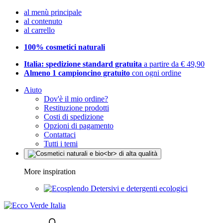
al menù principale
al contenuto
al carrello
100% cosmetici naturali
Italia: spedizione standard gratuita
a partire da € 49,90
Almeno 1 campioncino gratuito
con ogni ordine
Aiuto
Dov'è il mio ordine?
Restituzione prodotti
Costi di spedizione
Opzioni di pagamento
Contattaci
Tutti i temi
More inspiration
Detersivi e detergenti ecologici