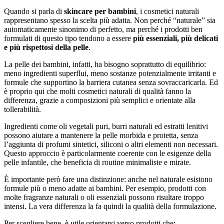
Quando si parla di
skincare per bambini
, i cosmetici naturali
rappresentano spesso la scelta più adatta. Non perché “naturale” sia
automaticamente sinonimo di perfetto, ma perché i prodotti ben
formulati di questo tipo tendono a essere
più essenziali, più delicati
e più rispettosi della pelle
.
La pelle dei bambini, infatti, ha bisogno soprattutto di equilibrio:
meno ingredienti superflui, meno sostanze potenzialmente irritanti e
formule che supportino la barriera cutanea senza sovraccaricarla. Ed
è proprio qui che molti cosmetici naturali di qualità fanno la
differenza, grazie a composizioni più semplici e orientate alla
tollerabilità.
Ingredienti come oli vegetali puri, burri naturali ed estratti lenitivi
possono aiutare a mantenere la pelle morbida e protetta, senza
l’aggiunta di profumi sintetici, siliconi o altri elementi non necessari.
Questo approccio è particolarmente coerente con le esigenze della
pelle infantile, che beneficia di routine minimaliste e mirate.
È importante però fare una distinzione: anche nel naturale esistono
formule più o meno adatte ai bambini. Per esempio, prodotti con
molte fragranze naturali o oli essenziali possono risultare troppo
intensi. La vera differenza la fa quindi la qualità della formulazione.
Per scegliere bene, è utile orientarsi verso prodotti che: