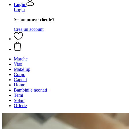
Login
Login
Sei un
nuovo cliente?
Crea un account
Marche
Viso
Make-up
Corpo
Capelli
Uomo
Bambini e neonati
Temi
Solari
Offerte