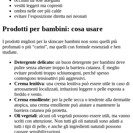
occhiali da sole adeguati
vestiti leggeri ma coprenti
ombra nelle ore più calde
evitare l’esposizione diretta nei neonati
Prodotti per bambini: cosa usare
I prodotti migliori per la skincare bambini non sono quelli più
profumati o più “carini”, ma quelli con formule essenziali e ben
studiate.
Detergente delicato:
un buon detergente per bambini deve
pulire senza alterare troppo la barriera cutanea. È meglio
evitare prodotti troppo schiumogeni, perché spesso
contengono tensioattivi più aggressivi.
Crema lenitiva
: una crema lenitiva può essere utile in caso di
arrossamenti localizzati, irritazioni leggere o pelle esposta a
freddo e vento.
Crema emolliente
: per la pelle secca o tendente alla dermatite
atopica, una crema emolliente può aiutare a mantenere la
barriera cutanea più protetta.
Oli vegetali
: alcuni oli vegetali possono essere utili, ma vanno
scelti con attenzione. Non tutti gli oli naturali sono adatti a
tutti i tipi di pelle, e anche gli ingredienti naturali possono
causare sensibilizzazioni.