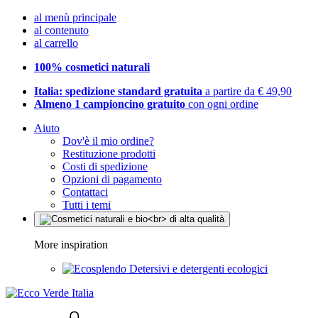
al menù principale
al contenuto
al carrello
100% cosmetici naturali
Italia: spedizione standard gratuita
a partire da € 49,90
Almeno 1 campioncino gratuito
con ogni ordine
Aiuto
Dov'è il mio ordine?
Restituzione prodotti
Costi di spedizione
Opzioni di pagamento
Contattaci
Tutti i temi
More inspiration
Detersivi e detergenti ecologici