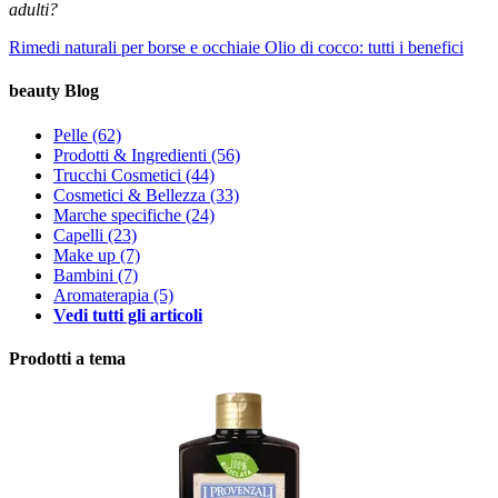
adulti?
Rimedi naturali per borse e occhiaie
Olio di cocco: tutti i benefici
beauty Blog
Pelle
(62)
Prodotti & Ingredienti
(56)
Trucchi Cosmetici
(44)
Cosmetici & Bellezza
(33)
Marche specifiche
(24)
Capelli
(23)
Make up
(7)
Bambini
(7)
Aromaterapia
(5)
Vedi tutti gli articoli
Prodotti a tema