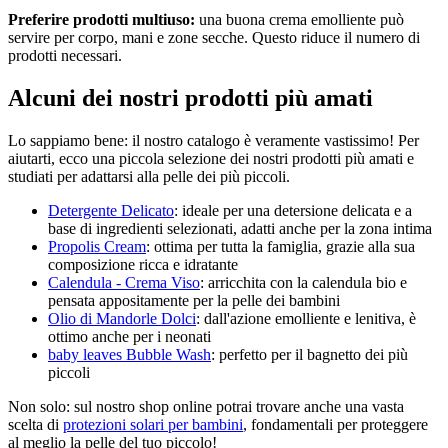
Preferire prodotti multiuso:
una buona crema emolliente può
servire per corpo, mani e zone secche. Questo riduce il numero di
prodotti necessari.
Alcuni dei nostri prodotti più amati
Lo sappiamo bene: il nostro catalogo è veramente vastissimo! Per
aiutarti, ecco una piccola selezione dei nostri prodotti più amati e
studiati per adattarsi alla pelle dei più piccoli.
Detergente Delicato
: ideale per una detersione delicata e a
base di ingredienti selezionati, adatti anche per la zona intima
Propolis Cream
: ottima per tutta la famiglia, grazie alla sua
composizione ricca e idratante
Calendula - Crema Viso
: arricchita con la calendula bio e
pensata appositamente per la pelle dei bambini
Olio di Mandorle Dolci
: dall'azione emolliente e lenitiva, è
ottimo anche per i neonati
baby leaves Bubble Wash
: perfetto per il bagnetto dei più
piccoli
Non solo: sul nostro shop online potrai trovare anche una vasta
scelta di
protezioni solari per bambini
, fondamentali per proteggere
al meglio la pelle del tuo piccolo!