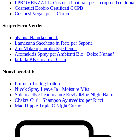
I PROVENZALI - Cosmetici naturali per il corpo e la chioma
Cosmetici Ecobio Certificati CCPB
Cosmesi Vegan per il Corpo
Scopri Ecco Verde:
alviana Naturkosmetik
Lamazuna Sacchetto in Rete per Sapone
Zao Make up Jumbo Eye Pencil
Aromakids Spray per Ambienti Bio "Dolce Nanna"
farfalla BB Cream al Cisto
Nuovi prodotti:
Propolia Toning Lotion
Niyok Spray Leave-In - Moisture Mist
Sublimactive Peau mature Revitalizing Night Balm
Chakra Curl - Shampoo Ayurvedico per Ricci
Mad Hippie Triple C Night Cream