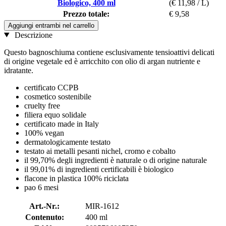
Biologico, 400 ml
(€ 11,98 / L)
Prezzo totale:
€ 9,58
Aggiungi entrambi nel carrello
Descrizione
Questo bagnoschiuma contiene esclusivamente tensioattivi delicati
di origine vegetale ed è arricchito con olio di argan nutriente e
idratante.
certificato CCPB
cosmetico sostenibile
cruelty free
filiera equo solidale
certificato made in Italy
100% vegan
dermatologicamente testato
testato ai metalli pesanti nichel, cromo e cobalto
il 99,70% degli ingredienti è naturale o di origine naturale
il 99,01% di ingredienti certificabili è biologico
flacone in plastica 100% riciclata
pao 6 mesi
Art.-Nr.:
MIR-1612
Contenuto:
400 ml