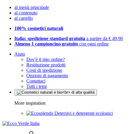
al menù principale
al contenuto
al carrello
100% cosmetici naturali
Italia: spedizione standard gratuita
a partire da € 49,90
Almeno 1 campioncino gratuito
con ogni ordine
Aiuto
Dov'è il mio ordine?
Restituzione prodotti
Costi di spedizione
Opzioni di pagamento
Contattaci
Tutti i temi
More inspiration
Detersivi e detergenti ecologici