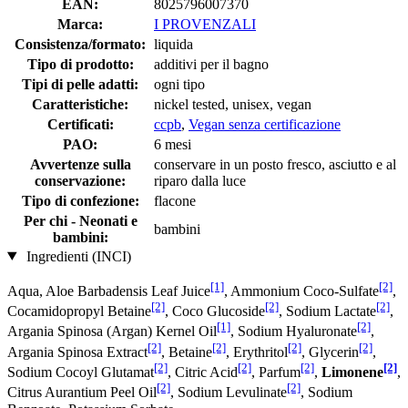
EAN:
8025796007370
Marca:
I PROVENZALI
Consistenza/formato:
liquida
Tipo di prodotto:
additivi per il bagno
Tipi di pelle adatti:
ogni tipo
Caratteristiche:
nickel tested, unisex, vegan
Certificati:
ccpb
,
Vegan senza certificazione
PAO:
6 mesi
Avvertenze sulla
conservare in un posto fresco, asciutto e al
conservazione:
riparo dalla luce
Tipo di confezione:
flacone
Per chi - Neonati e
bambini
bambini:
Ingredienti (INCI)
[1]
[2]
Aqua, Aloe Barbadensis Leaf Juice
, Ammonium Coco-Sulfate
,
[2]
[2]
[2]
Cocamidopropyl Betaine
, Coco Glucoside
, Sodium Lactate
,
[1]
[2]
Argania Spinosa (Argan) Kernel Oil
, Sodium Hyaluronate
,
[2]
[2]
[2]
[2]
Argania Spinosa Extract
, Betaine
, Erythritol
, Glycerin
,
[2]
[2]
[2]
[2]
Sodium Cocoyl Glutamat
, Citric Acid
, Parfum
,
Limonene
,
[2]
[2]
Citrus Aurantium Peel Oil
, Sodium Levulinate
, Sodium