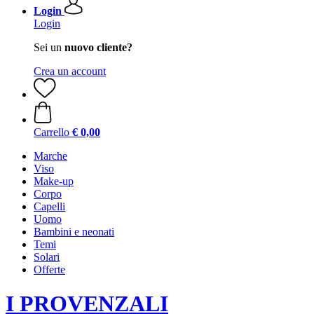
Login
Login
Sei un
nuovo cliente?
Crea un account
Carrello
€ 0,00
Marche
Viso
Make-up
Corpo
Capelli
Uomo
Bambini e neonati
Temi
Solari
Offerte
I PROVENZALI