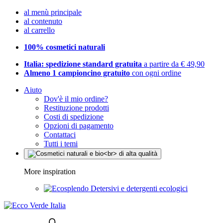
al menù principale
al contenuto
al carrello
100% cosmetici naturali
Italia: spedizione standard gratuita
a partire da € 49,90
Almeno 1 campioncino gratuito
con ogni ordine
Aiuto
Dov'è il mio ordine?
Restituzione prodotti
Costi di spedizione
Opzioni di pagamento
Contattaci
Tutti i temi
More inspiration
Detersivi e detergenti ecologici