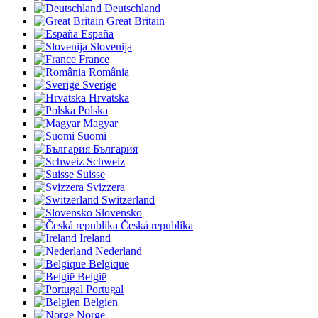
Deutschland
Great Britain
España
Slovenija
France
România
Sverige
Hrvatska
Polska
Magyar
Suomi
България
Schweiz
Suisse
Svizzera
Switzerland
Slovensko
Česká republika
Ireland
Nederland
Belgique
België
Portugal
Belgien
Norge