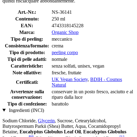
quindi risciacquare abbondantemente.
Art.-Nr.:
NS-36141
Contenuto:
250 ml
EAN:
4743318145228
Marca:
Organic Shop
Tipo di peeling:
meccanico
Consistenza/formato:
crema
Tipo di prodotto:
peeling corpo
Tipi di pelle adatti:
normale
Caratteristiche:
senza solfati, unisex, vegan
Note olfattive:
fresche, fruttate
UK Vegan Society
,
BDIH - Cosmos
Certificati:
Natural
Avvertenze sulla
conservare in un posto fresco, asciutto e al
conservazione:
riparo dalla luce
Tipo di confezione:
barattolo
Ingredienti (INCI)
Sodium Chloride,
Glycerin
, Sucrose, Cetearylalcohol,
Butyrospermum Parkii (Shea) Butter, Aqua, Cocamidopropyl
Betaine,
Eucalyptus Globulus Leaf Oil
,
Eucalyptus Globulus
[1]
[1]