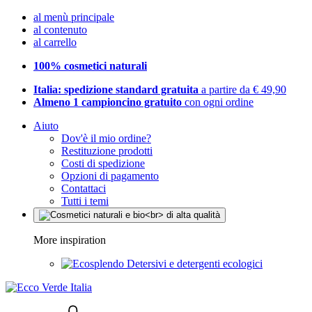
al menù principale
al contenuto
al carrello
100% cosmetici naturali
Italia: spedizione standard gratuita
a partire da € 49,90
Almeno 1 campioncino gratuito
con ogni ordine
Aiuto
Dov'è il mio ordine?
Restituzione prodotti
Costi di spedizione
Opzioni di pagamento
Contattaci
Tutti i temi
More inspiration
Detersivi e detergenti ecologici