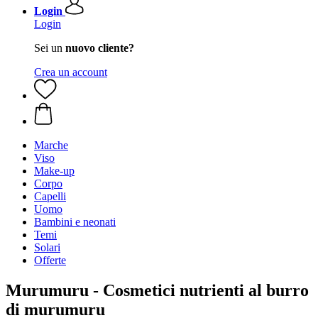
Login
Login
Sei un
nuovo cliente?
Crea un account
Marche
Viso
Make-up
Corpo
Capelli
Uomo
Bambini e neonati
Temi
Solari
Offerte
Murumuru - Cosmetici nutrienti al burro
di murumuru