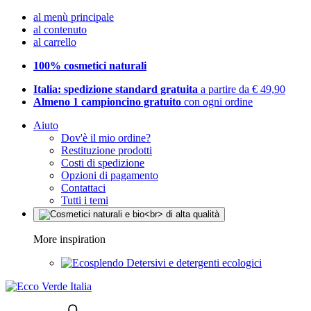
al menù principale
al contenuto
al carrello
100% cosmetici naturali
Italia: spedizione standard gratuita
a partire da € 49,90
Almeno 1 campioncino gratuito
con ogni ordine
Aiuto
Dov'è il mio ordine?
Restituzione prodotti
Costi di spedizione
Opzioni di pagamento
Contattaci
Tutti i temi
More inspiration
Detersivi e detergenti ecologici