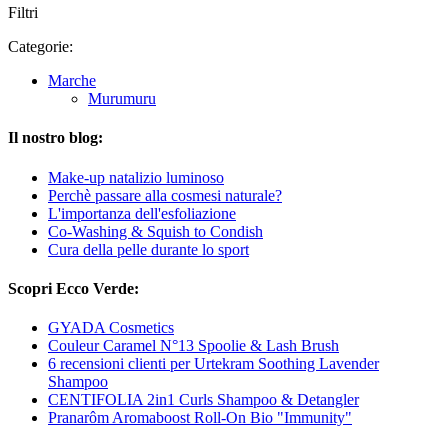
Filtri
Categorie:
Marche
Murumuru
Il nostro blog:
Make-up natalizio luminoso
Perchè passare alla cosmesi naturale?
L'importanza dell'esfoliazione
Co-Washing & Squish to Condish
Cura della pelle durante lo sport
Scopri Ecco Verde:
GYADA Cosmetics
Couleur Caramel N°13 Spoolie & Lash Brush
6 recensioni clienti per Urtekram Soothing Lavender
Shampoo
CENTIFOLIA 2in1 Curls Shampoo & Detangler
Pranarôm Aromaboost Roll-On Bio "Immunity"