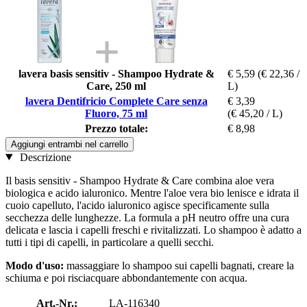
lavera basis sensitiv - Shampoo Hydrate &
€ 5,59
(€ 22,36 /
Care, 250 ml
L)
lavera Dentifricio Complete Care senza
€ 3,39
Fluoro, 75 ml
(€ 45,20 / L)
Prezzo totale:
€ 8,98
Aggiungi entrambi nel carrello
Descrizione
Il basis sensitiv - Shampoo Hydrate & Care combina aloe vera
biologica e acido ialuronico. Mentre l'aloe vera bio lenisce e idrata il
cuoio capelluto, l'acido ialuronico agisce specificamente sulla
secchezza delle lunghezze. La formula a pH neutro offre una cura
delicata e lascia i capelli freschi e rivitalizzati. Lo shampoo è adatto a
tutti i tipi di capelli, in particolare a quelli secchi.
Modo d'uso:
massaggiare lo shampoo sui capelli bagnati, creare la
schiuma e poi risciacquare abbondantemente con acqua.
Art.-Nr.:
LA-116340