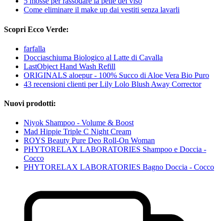
5 mosse per rassodare la pelle del viso
Come eliminare il make up dai vestiti senza lavarli
Scopri Ecco Verde:
farfalla
Docciaschiuma Biologico al Latte di Cavalla
LastObject Hand Wash Refill
ORIGINALS aloepur - 100% Succo di Aloe Vera Bio Puro
43 recensioni clienti per Lily Lolo Blush Away Corrector
Nuovi prodotti:
Niyok Shampoo - Volume & Boost
Mad Hippie Triple C Night Cream
ROYS Beauty Pure Deo Roll-On Woman
PHYTORELAX LABORATORIES Shampoo e Doccia -
Cocco
PHYTORELAX LABORATORIES Bagno Doccia - Cocco