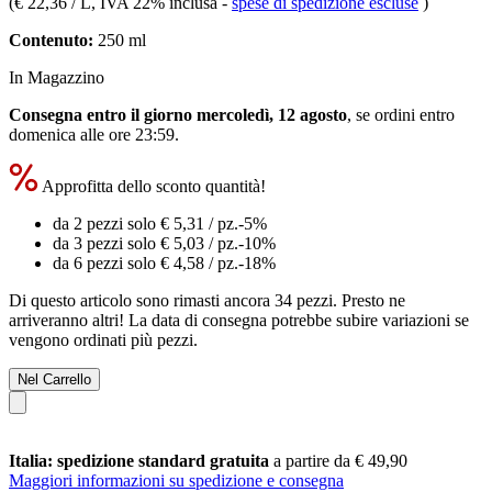
(
€ 22,36 / L
, IVA 22% inclusa
-
spese di spedizione escluse
)
Contenuto:
250 ml
In Magazzino
Consegna entro il giorno mercoledì, 12 agosto
, se ordini entro
domenica alle ore 23:59
.
Approfitta dello sconto quantità!
da 2 pezzi solo
€ 5,31
/ pz.
-5%
da 3 pezzi solo
€ 5,03
/ pz.
-10%
da 6 pezzi solo
€ 4,58
/ pz.
-18%
Di questo articolo sono rimasti ancora 34 pezzi. Presto ne
arriveranno altri! La data di consegna potrebbe subire variazioni se
vengono ordinati più pezzi.
Nel Carrello
Italia: spedizione standard gratuita
a partire da € 49,90
Maggiori informazioni su spedizione e consegna