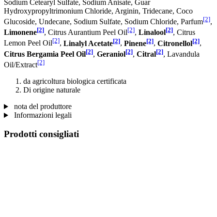
Sodium Cetearyl Sulfate, Sodium Anisate, Guar
Hydroxypropyltrimonium Chloride, Arginin, Tridecane, Coco
[2]
Glucoside, Undecane, Sodium Sulfate, Sodium Chloride, Parfum
,
[2]
[2]
[2]
Limonene
, Citrus Aurantium Peel Oil
,
Linalool
, Citrus
[2]
[2]
[2]
[2]
Lemon Peel Oil
,
Linalyl Acetate
,
Pinene
,
Citronellol
,
[2]
[2]
[2]
Citrus Bergamia Peel Oil
,
Geraniol
,
Citral
, Lavandula
[2]
Oil/Extract
da agricoltura biologica certificata
Di origine naturale
nota del produttore
Informazioni legali
Prodotti consigliati