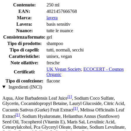
Contenuto:
250 ml
EAN:
4021457666768
Marca:
lavera
Lavera:
basis sensitiv
Nuance:
tutte le nuance
Consistenza/formato:
gel
Tipo di prodotto:
shampoo
Tipo di capelli:
tutti, normali, secchi
Caratteristiche:
unisex, vegan
Note olfattive:
fresche
UK Vegan Society
,
ECOCERT - Cosmos
Certificati:
Organic
Tipo di confezione:
flacone
Ingredienti (INCI)
[1]
Aqua, Aloe Barbadensis Leaf Juice
, Sodium Coco­ Sulfate,
Glycerin, Cocamidopropyl Betaine, Lauryl Glucoside, Citric Acid,
[1]
Cucumis Sativus (Gurke) Fruit Extract
, Melissa Officinalis Leaf
[1]
Extract
, Sodium Hyaluronate, Helianthus Annus (Sunflower)
Seed Oil, Tocopherol (Vitamin E), Maris Sal, Levulinic Acid,
Cetearylalcohol, Pca Glyceryl Oleate, Betaine, Sodium Levulinate,