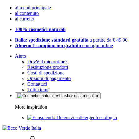
al menù principale
al contenuto
al carrello
100% cosmetici naturali
Italia: spedizione standard gratuita
a partire da € 49,90
Almeno 1 campioncino gratuito
con ogni ordine
Aiuto
Dov'è il mio ordine?
Restituzione prodotti
Costi di spedizione
Opzioni di pagamento
Contattaci
Tutti i temi
More inspiration
Detersivi e detergenti ecologici