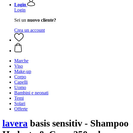
Login
Login
Sei un
nuovo cliente?
Crea un account
Marche
Viso
Make-up
Corpo
Capelli
Uomo
Bambini e neonati
Temi
Solari
Offerte
lavera
basis sensitiv - Shampoo