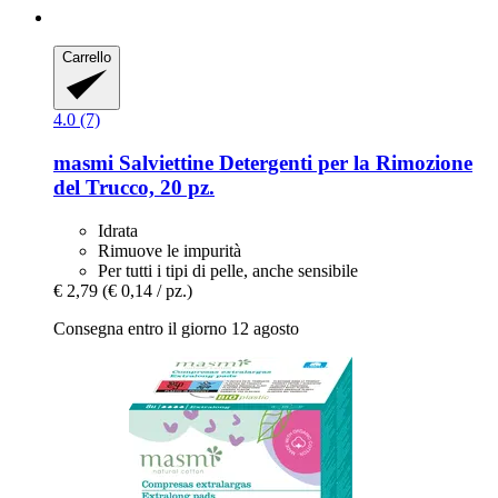
Carrello
4.0 (7)
masmi
Salviettine Detergenti per la Rimozione
del Trucco, 20 pz.
Idrata
Rimuove le impurità
Per tutti i tipi di pelle, anche sensibile
€ 2,79
(€ 0,14 / pz.)
Consegna entro il giorno 12 agosto