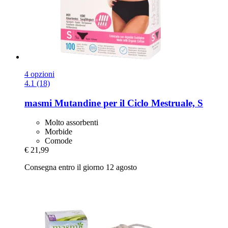
4 opzioni
4.1 (18)
masmi
Mutandine per il Ciclo Mestruale, S
Molto assorbenti
Morbide
Comode
€ 21,99
Consegna entro il giorno 12 agosto