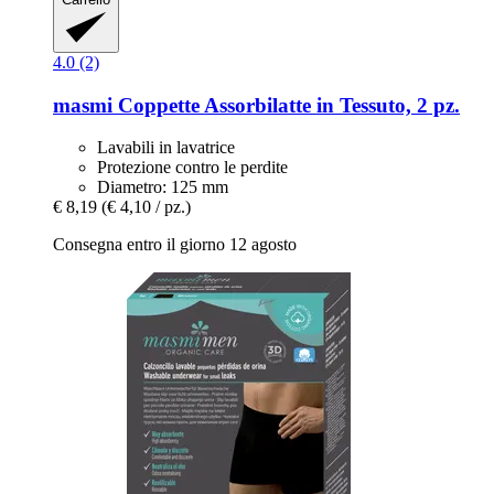
4.0 (2)
masmi
Coppette Assorbilatte in Tessuto, 2 pz.
Lavabili in lavatrice
Protezione contro le perdite
Diametro: 125 mm
€ 8,19
(€ 4,10 / pz.)
Consegna entro il giorno 12 agosto