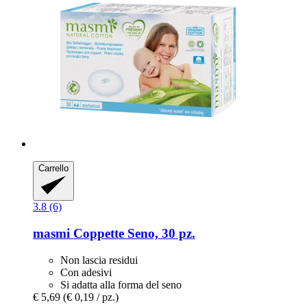
Carrello
3.8 (6)
masmi
Coppette Seno, 30 pz.
Non lascia residui
Con adesivi
Si adatta alla forma del seno
€ 5,69
(€ 0,19 / pz.)