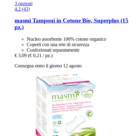
3 opzioni
4.2 (43)
masmi
Tamponi in Cotone Bio, Superplus (15
pz.)
Nucleo assorbente 100% cotone organico
Coperti con una rete di sicurezza
Confezionati separatamente
€ 3,09
(€ 0,21 / pz.)
Consegna entro il giorno 12 agosto