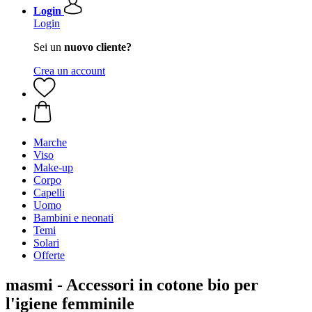
Login
Login
Sei un
nuovo cliente?
Crea un account
Marche
Viso
Make-up
Corpo
Capelli
Uomo
Bambini e neonati
Temi
Solari
Offerte
masmi - Accessori in cotone bio per
l'igiene femminile