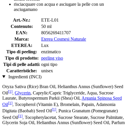
risciacquare con acqua e asciugare la pelle con un
asciugamano
Art.-Nr.:
ETE-L01
Contenuto:
50 ml
EAN:
8056269411707
Marca:
Eterea Cosmesi Naturale
ETEREA:
Lux
Tipo di peeling:
enzimatico
Tipo di prodotto:
peeling viso
Tipi di pelle adatti:
ogni tipo
Caratteristiche:
unisex
Ingredienti (INCI)
Oryza Sativa (Rice) Bran Oil, Helianthus Annus (Sunflower) Seed
[1]
Oil
,
Glycerin
, Caprylic/Capric Triglyceride, Aqua, Sucrose
Laurate, Butyrospermum Parkii (Shea) Oil,
Argania Spinosa Seed
[1]
Oil
, Tocopherol (Vitamin E), Bromelain, Papain, Adansonia
[1]
Digitata (Baobab) Seed Oil
, Punica Granatum (Pomegranate)
[1]
Seed Oil
, Tocopherylacetat, Sucrose Stearate, Sucrose Palmitate,
Glycerin Soja Oil, Helianthus Annus (Sunflower) Seed Oil, Parfum