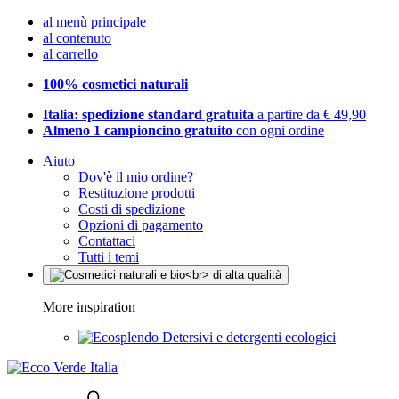
al menù principale
al contenuto
al carrello
100% cosmetici naturali
Italia: spedizione standard gratuita
a partire da € 49,90
Almeno 1 campioncino gratuito
con ogni ordine
Aiuto
Dov'è il mio ordine?
Restituzione prodotti
Costi di spedizione
Opzioni di pagamento
Contattaci
Tutti i temi
More inspiration
Detersivi e detergenti ecologici