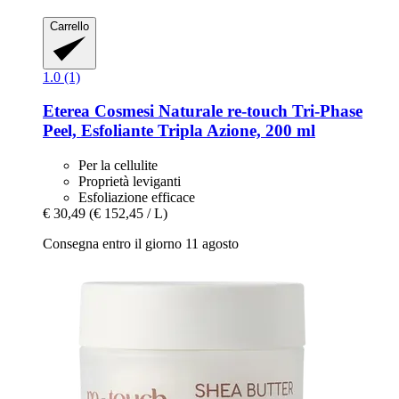
Carrello
1.0 (1)
Eterea Cosmesi Naturale
re-​touch Tri-​Phase
Peel, Esfoliante Tripla Azione, 200 ml
Per la cellulite
Proprietà leviganti
Esfoliazione efficace
€ 30,49
(€ 152,45 / L)
Consegna entro il giorno 11 agosto