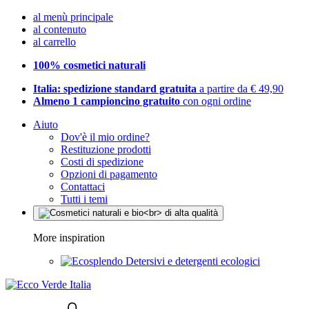
al menù principale
al contenuto
al carrello
100% cosmetici naturali
Italia: spedizione standard gratuita
a partire da € 49,90
Almeno 1 campioncino gratuito
con ogni ordine
Aiuto
Dov'è il mio ordine?
Restituzione prodotti
Costi di spedizione
Opzioni di pagamento
Contattaci
Tutti i temi
More inspiration
Detersivi e detergenti ecologici