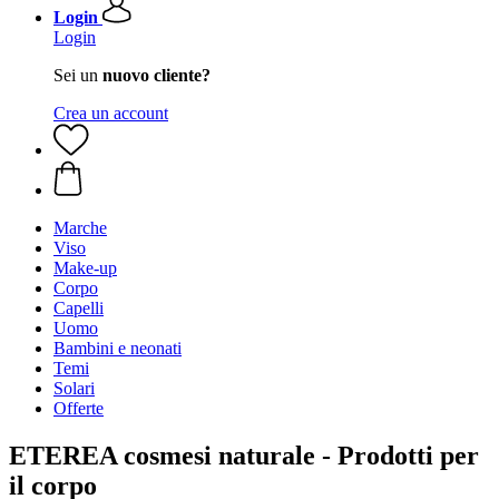
Login
Login
Sei un
nuovo cliente?
Crea un account
Marche
Viso
Make-up
Corpo
Capelli
Uomo
Bambini e neonati
Temi
Solari
Offerte
ETEREA cosmesi naturale - Prodotti per
il corpo