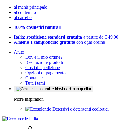
al menù principale
al contenuto
al carrello
100% cosmetici naturali
Italia: spedizione standard gratuita
a partire da € 49,90
Almeno 1 campioncino gratuito
con ogni ordine
Aiuto
Dov'è il mio ordine?
Restituzione prodotti
Costi di spedizione
Opzioni di pagamento
Contattaci
Tutti i temi
More inspiration
Detersivi e detergenti ecologici