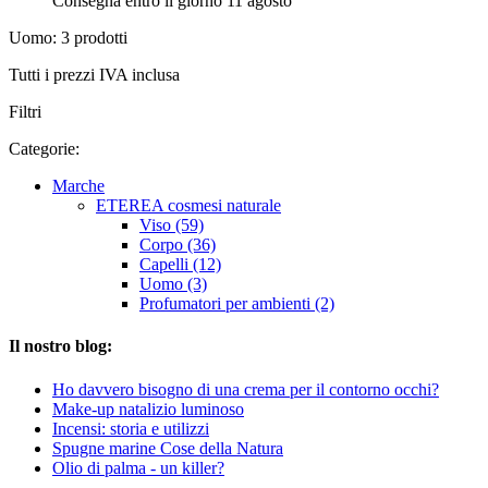
Consegna entro il giorno 11 agosto
Uomo: 3 prodotti
Tutti i prezzi IVA inclusa
Filtri
Categorie:
Marche
ETEREA cosmesi naturale
Viso (59)
Corpo (36)
Capelli (12)
Uomo (3)
Profumatori per ambienti (2)
Il nostro blog:
Ho davvero bisogno di una crema per il contorno occhi?
Make-up natalizio luminoso
Incensi: storia e utilizzi
Spugne marine Cose della Natura
Olio di palma - un killer?