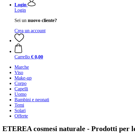
Login
Login
Sei un
nuovo cliente?
Crea un account
Carrello
€ 0,00
Marche
Viso
Make-up
Corpo
Capelli
Uomo
Bambini e neonati
Temi
Solari
Offerte
ETEREA cosmesi naturale - Prodotti per le