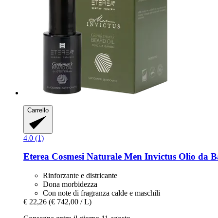
Carrello
4.0 (1)
Eterea Cosmesi Naturale
Men Invictus Olio da B
Rinforzante e districante
Dona morbidezza
Con note di fragranza calde e maschili
€ 22,26
(€ 742,00 / L)