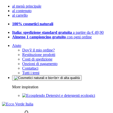
al menù principale
al contenuto
al carrello
100% cosmetici naturali
Italia: spedizione standard gratuita
a partire da € 49,90
Almeno 1 campioncino gratuito
con ogni ordine
Aiuto
Dov'è il mio ordine?
Restituzione prodotti
Costi di spedizione
Opzioni di pagamento
Contattaci
Tutti i temi
More inspiration
Detersivi e detergenti ecologici