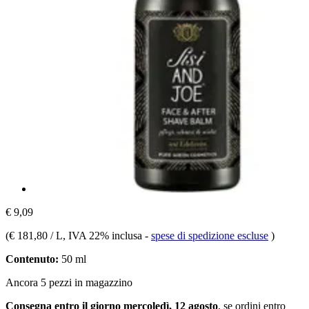
€ 9,09
(
€ 181,80 / L
, IVA 22% inclusa
-
spese di spedizione escluse
)
Contenuto:
50 ml
Ancora 5 pezzi in magazzino
Consegna entro il giorno mercoledì, 12 agosto
, se ordini entro