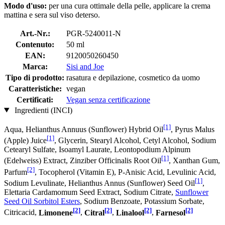
Modo d'uso:
per una cura ottimale della pelle, applicare la crema
mattina e sera sul viso deterso.
Art.-Nr.:
PGR-5240011-N
Contenuto:
50 ml
EAN:
9120050260450
Marca:
Sisi and Joe
Tipo di prodotto:
rasatura e depilazione, cosmetico da uomo
Caratteristiche:
vegan
Certificati:
Vegan senza certificazione
Ingredienti (INCI)
[1]
Aqua, Helianthus Annuus (Sunflower) Hybrid Oil
, Pyrus Malus
[1]
(Apple) Juice
, Glycerin, Stearyl Alcohol, Cetyl Alcohol, Sodium
Cetearyl Sulfate, Isoamyl Laurate, Leontopodium Alpinum
[1]
(Edelweiss) Extract, Zinziber Officinalis Root Oil
, Xanthan Gum,
[2]
Parfum
, Tocopherol (Vitamin E), P-Anisic Acid, Levulinic Acid,
[1]
Sodium Levulinate, Helianthus Annus (Sunflower) Seed Oil
,
Elettaria Cardamomum Seed Extract, Sodium Citrate,
Sunflower
Seed Oil Sorbitol Esters
, Sodium Benzoate, Potassium Sorbate,
[2]
[2]
[2]
[2]
Citricacid,
Limonene
,
Citral
,
Linalool
,
Farnesol