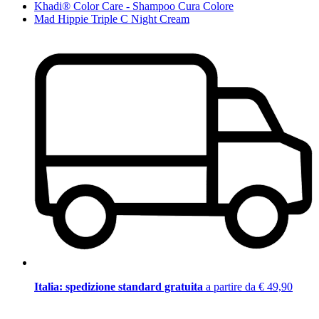
Khadi® Color Care - Shampoo Cura Colore
Mad Hippie Triple C Night Cream
Italia: spedizione standard gratuita
a partire da € 49,90