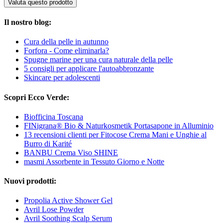
Valuta questo prodotto
Il nostro blog:
Cura della pelle in autunno
Forfora - Come eliminarla?
Spugne marine per una cura naturale della pelle
5 consigli per applicare l'autoabbronzante
Skincare per adolescenti
Scopri Ecco Verde:
Biofficina Toscana
FINigrana® Bio & Naturkosmetik Portasapone in Alluminio
13 recensioni clienti per Fitocose Crema Mani e Unghie al
Burro di Karité
BANBU Crema Viso SHINE
masmi Assorbente in Tessuto Giorno e Notte
Nuovi prodotti:
Propolia Active Shower Gel
Avril Lose Powder
Avril Soothing Scalp Serum