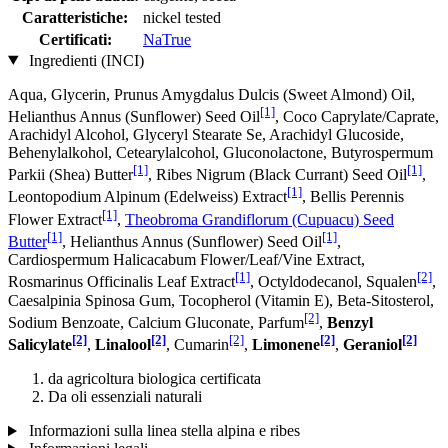
Caratteristiche:
nickel tested
Certificati:
NaTrue
Ingredienti (INCI)
Aqua, Glycerin, Prunus Amygdalus Dulcis (Sweet Almond) Oil,
[1]
Helianthus Annus (Sunflower) Seed Oil
, Coco Caprylate/Caprate,
Arachidyl Alcohol, Glyceryl Stearate Se, Arachidyl Glucoside,
Behenylalkohol, Cetearylalcohol, Gluconolactone, Butyrospermum
[1]
[1]
Parkii (Shea) Butter
, Ribes Nigrum (Black Currant) Seed Oil
,
[1]
Leontopodium Alpinum (Edelweiss) Extract
, Bellis Perennis
[1]
Flower Extract
,
Theobroma Grandiflorum (Cupuacu) Seed
[1]
[1]
Butter
, Helianthus Annus (Sunflower) Seed Oil
,
Cardiospermum Halicacabum Flower/Leaf/Vine Extract,
[1]
[2]
Rosmarinus Officinalis Leaf Extract
, Octyldodecanol, Squalen
,
Caesalpinia Spinosa Gum, Tocopherol (Vitamin E), Beta-Sitosterol,
[2]
Sodium Benzoate, Calcium Gluconate, Parfum
,
Benzyl
[2]
[2]
[2]
[2]
[2]
Salicylate
,
Linalool
, Cumarin
,
Limonene
,
Geraniol
da agricoltura biologica certificata
Da oli essenziali naturali
Informazioni sulla linea stella alpina e ribes