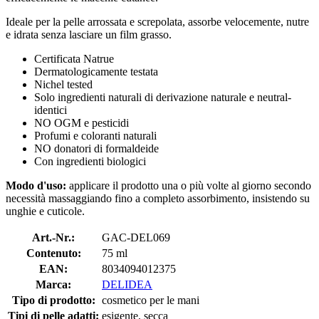
Ideale per la pelle arrossata e screpolata, assorbe velocemente, nutre
e idrata senza lasciare un film grasso.
Certificata Natrue
Dermatologicamente testata
Nichel tested
Solo ingredienti naturali di derivazione naturale e neutral-
identici
NO OGM e pesticidi
Profumi e coloranti naturali
NO donatori di formaldeide
Con ingredienti biologici
Modo d'uso:
applicare il prodotto una o più volte al giorno secondo
necessità massaggiando fino a completo assorbimento, insistendo su
unghie e cuticole.
Art.-Nr.:
GAC-DEL069
Contenuto:
75 ml
EAN:
8034094012375
Marca:
DELIDEA
Tipo di prodotto:
cosmetico per le mani
Tipi di pelle adatti:
esigente, secca