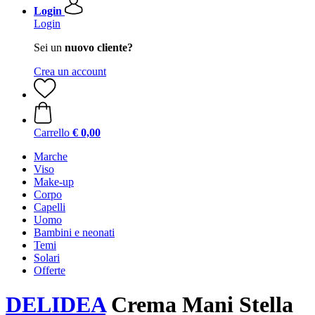
Login
Login
Sei un
nuovo cliente?
Crea un account
Carrello
€ 0,00
Marche
Viso
Make-up
Corpo
Capelli
Uomo
Bambini e neonati
Temi
Solari
Offerte
DELIDEA
Crema Mani Stella