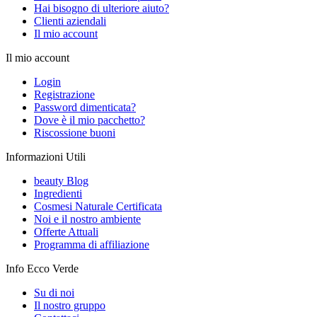
Hai bisogno di ulteriore aiuto?
Clienti aziendali
Il mio account
Il mio account
Login
Registrazione
Password dimenticata?
Dove è il mio pacchetto?
Riscossione buoni
Informazioni Utili
beauty Blog
Ingredienti
Cosmesi Naturale Certificata
Noi e il nostro ambiente
Offerte Attuali
Programma di affiliazione
Info Ecco Verde
Su di noi
Il nostro gruppo