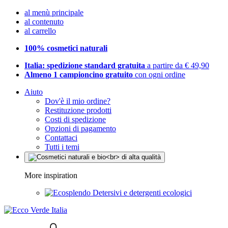
al menù principale
al contenuto
al carrello
100% cosmetici naturali
Italia: spedizione standard gratuita
a partire da € 49,90
Almeno 1 campioncino gratuito
con ogni ordine
Aiuto
Dov'è il mio ordine?
Restituzione prodotti
Costi di spedizione
Opzioni di pagamento
Contattaci
Tutti i temi
More inspiration
Detersivi e detergenti ecologici