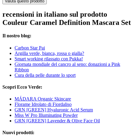
Valuta questo prodotto
recensioni in italiano sul prodotto
Couleur Caramel Definition Mascara Set
Il nostro blog:
Carbon Star Pai
Argilla verde, bianca, rossa o gialla?
Smart working rilassato con Pukka!
Giornata mondiale del cancro al seno: donazioni a Pink
Ribbon
Cura della pelle durante lo sport
Scopri Ecco Verde:
MÁDARA Organic Skincare
Florame Idrolato di Fiordaliso
GRN [GREEN] Hyaluronic Acid Serum
Miss W Pro Illuminating Powder
GRN [GREEN] Lavender & Olive Face Oil
Nuovi prodotti: