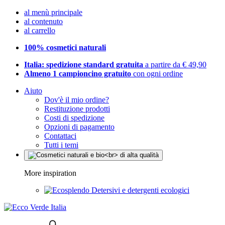
al menù principale
al contenuto
al carrello
100% cosmetici naturali
Italia: spedizione standard gratuita
a partire da € 49,90
Almeno 1 campioncino gratuito
con ogni ordine
Aiuto
Dov'è il mio ordine?
Restituzione prodotti
Costi di spedizione
Opzioni di pagamento
Contattaci
Tutti i temi
More inspiration
Detersivi e detergenti ecologici