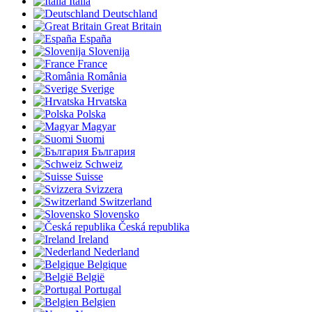
Italia
Deutschland
Great Britain
España
Slovenija
France
România
Sverige
Hrvatska
Polska
Magyar
Suomi
България
Schweiz
Suisse
Svizzera
Switzerland
Slovensko
Česká republika
Ireland
Nederland
Belgique
België
Portugal
Belgien