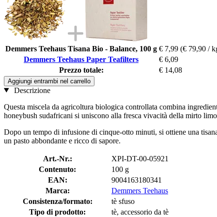
Demmers Teehaus Tisana Bio - Balance, 100 g
€ 7,99
(€ 79,90 / k
Demmers Teehaus Paper Teafilters
€ 6,09
Prezzo totale:
€ 14,08
Aggiungi entrambi nel carrello
Descrizione
Questa miscela da agricoltura biologica controllata combina ingredien
honeybush sudafricani si uniscono alla fresca vivacità della mirto limo
Dopo un tempo di infusione di cinque-otto minuti, si ottiene una tisan
un pasto abbondante e ricco di sapore.
Art.-Nr.:
XPI-DT-00-05921
Contenuto:
100 g
EAN:
9004163180341
Marca:
Demmers Teehaus
Consistenza/formato:
tè sfuso
Tipo di prodotto:
tè, accessorio da tè