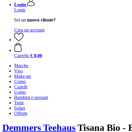
Login
Login
Sei un
nuovo cliente?
Crea un account
Carrello
€ 0,00
Marche
Viso
Make-up
Corpo
Capelli
Uomo
Bambini e neonati
Temi
Solari
Offerte
Demmers Teehaus
Tisana Bio - 