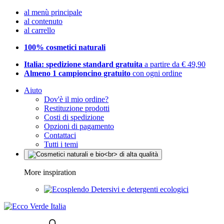
al menù principale
al contenuto
al carrello
100% cosmetici naturali
Italia: spedizione standard gratuita
a partire da € 49,90
Almeno 1 campioncino gratuito
con ogni ordine
Aiuto
Dov'è il mio ordine?
Restituzione prodotti
Costi di spedizione
Opzioni di pagamento
Contattaci
Tutti i temi
More inspiration
Detersivi e detergenti ecologici