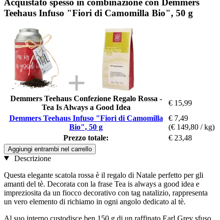
Acquistato spesso in combinazione con Demmers
Teehaus Infuso "Fiori di Camomilla Bio", 50 g
Demmers Teehaus Confezione Regalo Rossa -
€ 15,99
Tea Is Always a Good Idea
Demmers Teehaus Infuso "Fiori di Camomilla
€ 7,49
Bio", 50 g
(€ 149,80 / kg)
Prezzo totale:
€ 23,48
Aggiungi entrambi nel carrello
Descrizione
Questa elegante scatola rossa è il regalo di Natale perfetto per gli
amanti del tè. Decorata con la frase Tea is always a good idea e
impreziosita da un fiocco decorativo con tag natalizio, rappresenta
un vero elemento di richiamo in ogni angolo dedicato al tè.
Al suo interno custodisce ben 150 g di un raffinato Earl Grey sfuso.