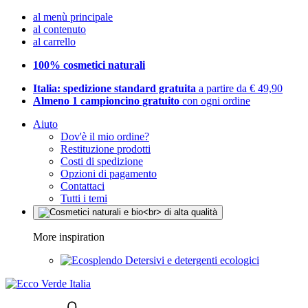
al menù principale
al contenuto
al carrello
100% cosmetici naturali
Italia: spedizione standard gratuita
a partire da € 49,90
Almeno 1 campioncino gratuito
con ogni ordine
Aiuto
Dov'è il mio ordine?
Restituzione prodotti
Costi di spedizione
Opzioni di pagamento
Contattaci
Tutti i temi
More inspiration
Detersivi e detergenti ecologici