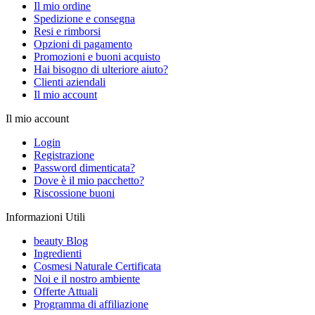
Il mio ordine
Spedizione e consegna
Resi e rimborsi
Opzioni di pagamento
Promozioni e buoni acquisto
Hai bisogno di ulteriore aiuto?
Clienti aziendali
Il mio account
Il mio account
Login
Registrazione
Password dimenticata?
Dove è il mio pacchetto?
Riscossione buoni
Informazioni Utili
beauty Blog
Ingredienti
Cosmesi Naturale Certificata
Noi e il nostro ambiente
Offerte Attuali
Programma di affiliazione