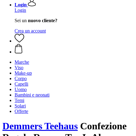
Login
Login
Sei un
nuovo cliente?
Crea un account
Marche
Viso
Make-up
Corpo
Capelli
Uomo
Bambini e neonati
Temi
Solari
Offerte
Demmers Teehaus
Confezione