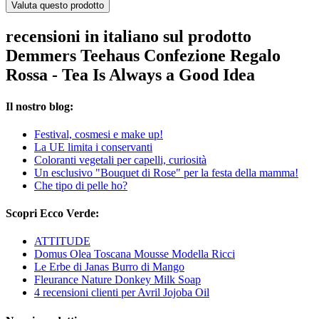
Valuta questo prodotto
recensioni in italiano sul prodotto
Demmers Teehaus Confezione Regalo
Rossa - Tea Is Always a Good Idea
Il nostro blog:
Festival, cosmesi e make up!
La UE limita i conservanti
Coloranti vegetali per capelli, curiosità
Un esclusivo "Bouquet di Rose" per la festa della mamma!
Che tipo di pelle ho?
Scopri Ecco Verde:
ATTITUDE
Domus Olea Toscana Mousse Modella Ricci
Le Erbe di Janas Burro di Mango
Fleurance Nature Donkey Milk Soap
4 recensioni clienti per Avril Jojoba Oil