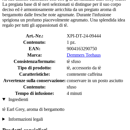
La pregiata base di tè neri selezionati si distingue per il suo corpo
deciso ed è armoniosamente arricchita da un pregiato aroma di
bergamotto dalle fresche note agrumate. Durante l'infusione
sprigiona un profumo piacevolmente agrumato. Una splendida idea
regalo per tutti gli appassionati di tè.
Art.-Nr.:
XPI-DT-24-09444
Contenuto:
1 pz.
EAN:
9004163290750
Marca:
Demmers Teehaus
Consistenza/formato:
tè sfuso
Tipo di prodotto:
tè, accessorio da tè
Caratteristiche:
contenente caffeina
Avvertenze sulla conservazione:
conservare in un posto asciutto
Contenuto:
sfuso
Tempo di infusione:
4 minuti
Ingredienti
tè Earl Grey, aroma di bergamotto
Informazioni legali