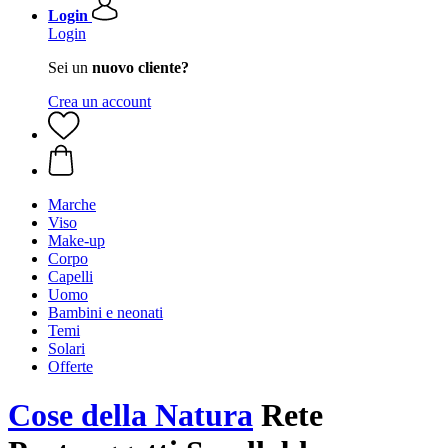
Login
Login
Sei un
nuovo cliente?
Crea un account
Marche
Viso
Make-up
Corpo
Capelli
Uomo
Bambini e neonati
Temi
Solari
Offerte
Cose della Natura
Rete