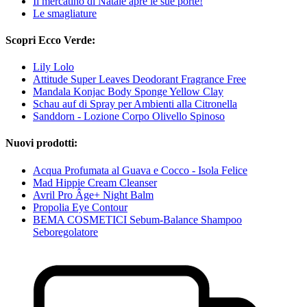
Il mercatino di Natale apre le sue porte!
Le smagliature
Scopri Ecco Verde:
Lily Lolo
Attitude Super Leaves Deodorant Fragrance Free
Mandala Konjac Body Sponge Yellow Clay
Schau auf di Spray per Ambienti alla Citronella
Sanddorn - Lozione Corpo Olivello Spinoso
Nuovi prodotti:
Acqua Profumata al Guava e Cocco - Isola Felice
Mad Hippie Cream Cleanser
Avril Pro Âge+ Night Balm
Propolia Eye Contour
BEMA COSMETICI Sebum-Balance Shampoo
Seboregolatore