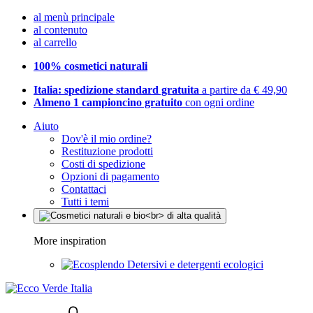
al menù principale
al contenuto
al carrello
100% cosmetici naturali
Italia: spedizione standard gratuita
a partire da € 49,90
Almeno 1 campioncino gratuito
con ogni ordine
Aiuto
Dov'è il mio ordine?
Restituzione prodotti
Costi di spedizione
Opzioni di pagamento
Contattaci
Tutti i temi
More inspiration
Detersivi e detergenti ecologici