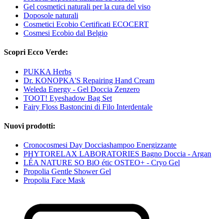
Gel cosmetici naturali per la cura del viso
Doposole naturali
Cosmetici Ecobio Certificati ECOCERT
Cosmesi Ecobio dal Belgio
Scopri Ecco Verde:
PUKKA Herbs
Dr. KONOPKA'S Repairing Hand Cream
Weleda Energy - Gel Doccia Zenzero
TOOT! Eyeshadow Bag Set
Fairy Floss Bastoncini di Filo Interdentale
Nuovi prodotti:
Cronocosmesi Day Docciashampoo Energizzante
PHYTORELAX LABORATORIES Bagno Doccia - Argan
LÉA NATURE SO BiO étic OSTEO+ - Cryo Gel
Propolia Gentle Shower Gel
Propolia Face Mask