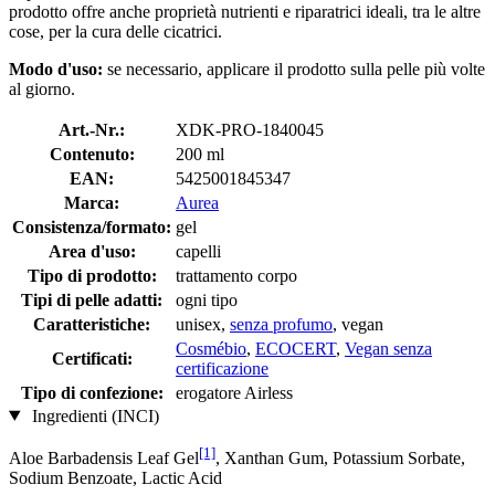
prodotto offre anche proprietà nutrienti e riparatrici ideali, tra le altre
cose, per la cura delle cicatrici.
Modo d'uso:
se necessario, applicare il prodotto sulla pelle più volte
al giorno.
Art.-Nr.:
XDK-PRO-1840045
Contenuto:
200 ml
EAN:
5425001845347
Marca:
Aurea
Consistenza/formato:
gel
Area d'uso:
capelli
Tipo di prodotto:
trattamento corpo
Tipi di pelle adatti:
ogni tipo
Caratteristiche:
unisex,
senza profumo
, vegan
Cosmébio
,
ECOCERT
,
Vegan senza
Certificati:
certificazione
Tipo di confezione:
erogatore Airless
Ingredienti (INCI)
[1]
Aloe Barbadensis Leaf Gel
, Xanthan Gum, Potassium Sorbate,
Sodium Benzoate, Lactic Acid