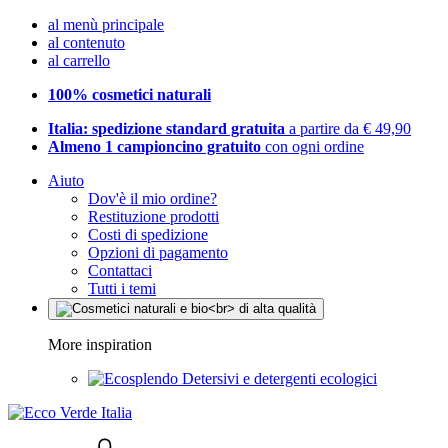
al menù principale
al contenuto
al carrello
100% cosmetici naturali
Italia: spedizione standard gratuita
a partire da € 49,90
Almeno 1 campioncino gratuito
con ogni ordine
Aiuto
Dov'è il mio ordine?
Restituzione prodotti
Costi di spedizione
Opzioni di pagamento
Contattaci
Tutti i temi
More inspiration
Detersivi e detergenti ecologici