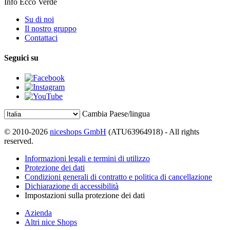
Info Ecco Verde
Su di noi
Il nostro gruppo
Contattaci
Seguici su
Cambia Paese/lingua
© 2010-2026
niceshops GmbH
(ATU63964918) - All rights
reserved.
Informazioni legali e termini di utilizzo
Protezione dei dati
Condizioni generali di contratto e politica di cancellazione
Dichiarazione di accessibilità
Impostazioni sulla protezione dei dati
Azienda
Altri nice Shops