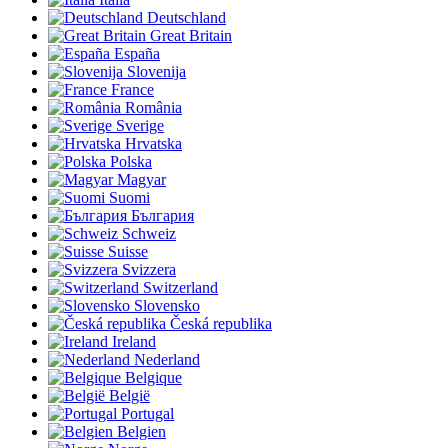
Deutschland
Great Britain
España
Slovenija
France
România
Sverige
Hrvatska
Polska
Magyar
Suomi
България
Schweiz
Suisse
Svizzera
Switzerland
Slovensko
Česká republika
Ireland
Nederland
Belgique
België
Portugal
Belgien