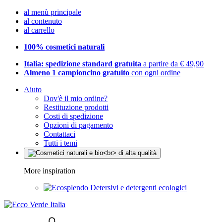
al menù principale
al contenuto
al carrello
100% cosmetici naturali
Italia: spedizione standard gratuita
a partire da € 49,90
Almeno 1 campioncino gratuito
con ogni ordine
Aiuto
Dov'è il mio ordine?
Restituzione prodotti
Costi di spedizione
Opzioni di pagamento
Contattaci
Tutti i temi
More inspiration
Detersivi e detergenti ecologici