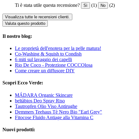
Ti è stata utile questa recensione?
(1)
(2)
Sì
No
Visualizza tutte le recensioni clienti.
Valuta questo prodotto
Il nostro blog:
Le proprietà dell'enotera per la pelle matura!
Co-Washing & Squish to Condish
6 miti sul lavaggio dei capelli
Rio De Coco - Protezione COCCOlosa
Come creare un diffusore DIY
Scopri Ecco Verde:
MÁDARA Organic Skincare
beltàbios Deo Spray Riso
Tautropfen Olio Viso Antirughe
Demmers Teehaus Tè Nero Bio "Earl Grey"
Fitocose Fluido Antiage alla Vitamina C
Nuovi prodotti: