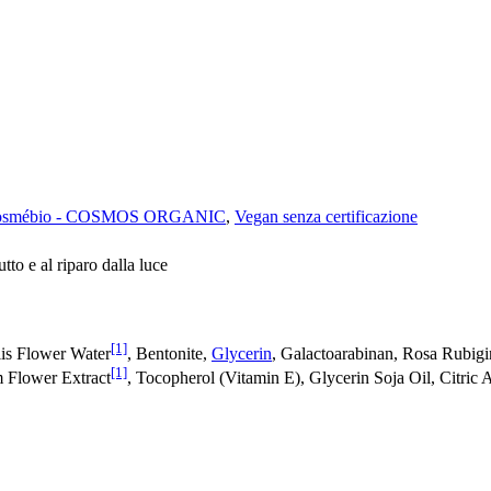
osmébio - COSMOS ORGANIC
,
Vegan senza certificazione
tto e al riparo dalla luce
[1]
lis Flower Water
, Bentonite,
Glycerin
, Galactoarabinan, Rosa Rubigi
[1]
 Flower Extract
, Tocopherol (Vitamin E), Glycerin Soja Oil, Citri