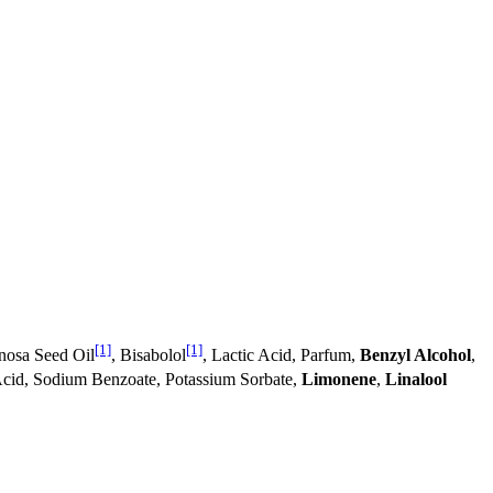
[1]
[1]
nosa Seed Oil
, Bisabolol
, Lactic Acid, Parfum,
Benzyl Alcohol
,
c Acid, Sodium Benzoate, Potassium Sorbate,
Limonene
,
Linalool