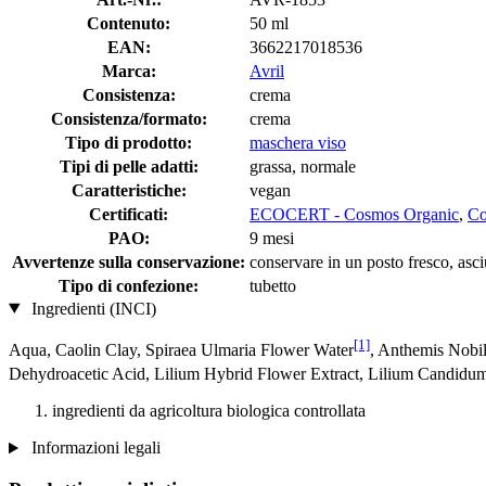
Contenuto:
50 ml
EAN:
3662217018536
Marca:
Avril
Consistenza:
crema
Consistenza/formato:
crema
Tipo di prodotto:
maschera viso
Tipi di pelle adatti:
grassa, normale
Caratteristiche:
vegan
Certificati:
ECOCERT - Cosmos Organic
,
C
PAO:
9 mesi
Avvertenze sulla conservazione:
conservare in un posto fresco, asciu
Tipo di confezione:
tubetto
Ingredienti (INCI)
[1]
Aqua, Caolin Clay, Spiraea Ulmaria Flower Water
, Anthemis Nobi
Dehydroacetic Acid, Lilium Hybrid Flower Extract, Lilium Candidum
ingredienti da agricoltura biologica controllata
Informazioni legali