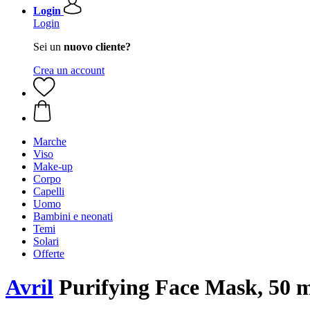
Login
Login
Sei un
nuovo cliente?
Crea un account
Marche
Viso
Make-up
Corpo
Capelli
Uomo
Bambini e neonati
Temi
Solari
Offerte
Avril
Purifying Face Mask, 50 