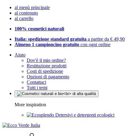
al menù principale
al contenuto
al carrello
100% cosmetici naturali
Italia: spedizione standard gratuita
a partire da € 49,90
Almeno 1 campioncino gratuito
con ogni ordine
Aiuto
Dov'è il mio ordine?
Restituzione prodotti
Costi di spedizione
Opzioni di pagamento
Contattaci
Tutti i temi
More inspiration
Detersivi e detergenti ecologici