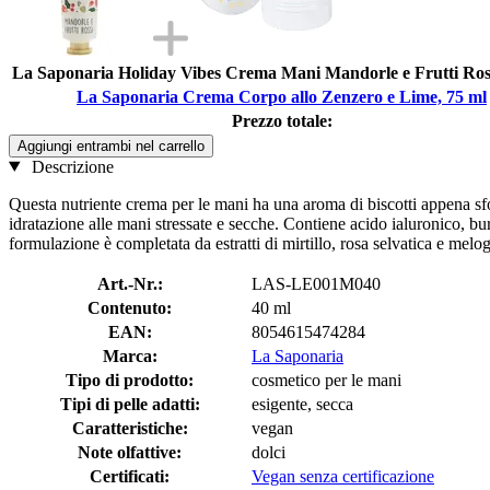
La Saponaria Holiday Vibes Crema Mani Mandorle e Frutti Ross
La Saponaria Crema Corpo allo Zenzero e Lime, 75 ml
Prezzo totale:
Aggiungi entrambi nel carrello
Descrizione
Questa nutriente crema per le mani ha una aroma di biscotti appena sfor
idratazione alle mani stressate e secche. Contiene acido ialuronico, bur
formulazione è completata da estratti di mirtillo, rosa selvatica e melo
Art.-Nr.:
LAS-LE001M040
Contenuto:
40 ml
EAN:
8054615474284
Marca:
La Saponaria
Tipo di prodotto:
cosmetico per le mani
Tipi di pelle adatti:
esigente, secca
Caratteristiche:
vegan
Note olfattive:
dolci
Certificati:
Vegan senza certificazione