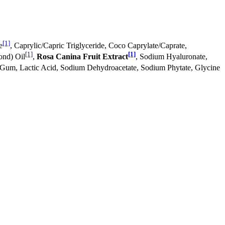
[1]
e
, Caprylic/Capric Triglyceride, Coco Caprylate/Caprate,
[1]
[1]
ond) Oil
,
Rosa Canina Fruit Extract
, Sodium Hyaluronate,
 Gum, Lactic Acid, Sodium Dehydroacetate, Sodium Phytate, Glycine