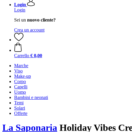
Login
Login
Sei un
nuovo cliente?
Crea un account
Carrello
€ 0,00
Marche
Viso
Make-up
Corpo
Capelli
Uomo
Bambini e neonati
Temi
Solari
Offerte
La Saponaria
Holiday Vibes Cre