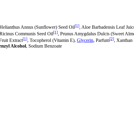
[1]
, Helianthus Annus (Sunflower) Seed Oil
, Aloe Barbadensis Leaf Juic
[1]
 Ricinus Communis Seed Oil
, Prunus Amygdalus Dulcis (Sweet Alm
[1]
[2]
ruit Extract
, Tocopherol (Vitamin E),
Glycerin
, Parfum
, Xanthan
enzyl Alcohol
, Sodium Benzoate