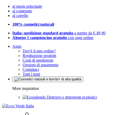
al menù principale
al contenuto
al carrello
100% cosmetici naturali
Italia: spedizione standard gratuita
a partire da € 49,90
Almeno 1 campioncino gratuito
con ogni ordine
Aiuto
Dov'è il mio ordine?
Restituzione prodotti
Costi di spedizione
Opzioni di pagamento
Contattaci
Tutti i temi
More inspiration
Detersivi e detergenti ecologici