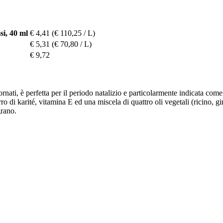
i, 40 ml
€ 4,41
(€ 110,25 / L)
€ 5,31
(€ 70,80 / L)
€ 9,72
nati, è perfetta per il periodo natalizio e particolarmente indicata come
ro di karité, vitamina E ed una miscela di quattro oli vegetali (ricino, 
grano.