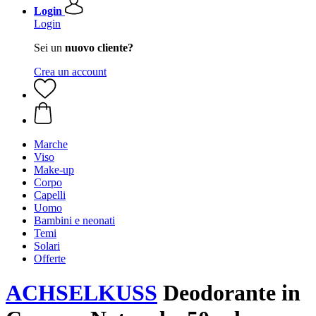
Login
Login
Sei un
nuovo cliente?
Crea un account
Marche
Viso
Make-up
Corpo
Capelli
Uomo
Bambini e neonati
Temi
Solari
Offerte
ACHSELKUSS
Deodorante in