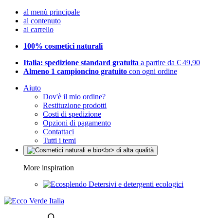
al menù principale
al contenuto
al carrello
100% cosmetici naturali
Italia: spedizione standard gratuita
a partire da € 49,90
Almeno 1 campioncino gratuito
con ogni ordine
Aiuto
Dov'è il mio ordine?
Restituzione prodotti
Costi di spedizione
Opzioni di pagamento
Contattaci
Tutti i temi
More inspiration
Detersivi e detergenti ecologici