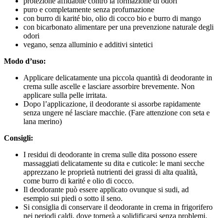
protezione affidabile contro la formazione di odori
puro e completamente senza profumazione
con burro di karité bio, olio di cocco bio e burro di mango
con bicarbonato alimentare per una prevenzione naturale degli
odori
vegano, senza alluminio e additivi sintetici
Modo d’uso:
Applicare delicatamente una piccola quantità di deodorante in
crema sulle ascelle e lasciare assorbire brevemente. Non
applicare sulla pelle irritata.
Dopo l’applicazione, il deodorante si assorbe rapidamente
senza ungere né lasciare macchie. (Fare attenzione con seta e
lana merino)
Consigli:
I residui di deodorante in crema sulle dita possono essere
massaggiati delicatamente su dita e cuticole: le mani secche
apprezzano le proprietà nutrienti dei grassi di alta qualità,
come burro di karité e olio di cocco.
Il deodorante può essere applicato ovunque si sudi, ad
esempio sui piedi o sotto il seno.
Si consiglia di conservare il deodorante in crema in frigorifero
nei periodi caldi, dove tornerà a solidificarsi senza problemi.