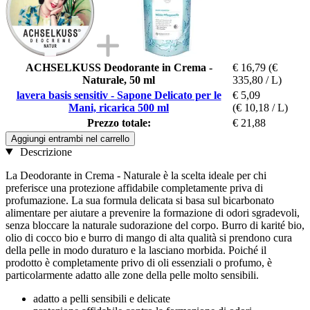
ACHSELKUSS Deodorante in Crema -
€ 16,79
(€
Naturale, 50 ml
335,80 / L)
lavera basis sensitiv - Sapone Delicato per le
€ 5,09
Mani, ricarica 500 ml
(€ 10,18 / L)
Prezzo totale:
€ 21,88
Aggiungi entrambi nel carrello
Descrizione
La Deodorante in Crema - Naturale è la scelta ideale per chi
preferisce una protezione affidabile completamente priva di
profumazione. La sua formula delicata si basa sul bicarbonato
alimentare per aiutare a prevenire la formazione di odori sgradevoli,
senza bloccare la naturale sudorazione del corpo. Burro di karité bio,
olio di cocco bio e burro di mango di alta qualità si prendono cura
della pelle in modo duraturo e la lasciano morbida. Poiché il
prodotto è completamente privo di oli essenziali o profumo, è
particolarmente adatto alle zone della pelle molto sensibili.
adatto a pelli sensibili e delicate