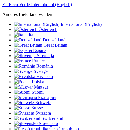
Zu Ecco Verde International (English)
Anderes Lieferland wählen
International (English)
Österreich
Italia
Deutschland
Great Britain
España
Slovenija
France
România
Sverige
Hrvatska
Polska
Magyar
Suomi
България
Schweiz
Suisse
Svizzera
Switzerland
Slovensko
Česká republika