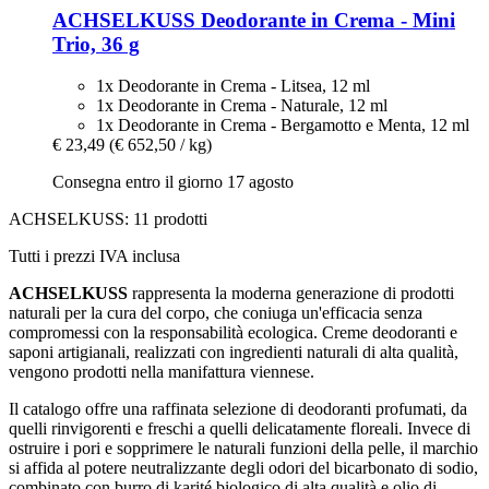
ACHSELKUSS
Deodorante in Crema -​ Mini
Trio, 36 g
1x Deodorante in Crema - Litsea, 12 ml
1x Deodorante in Crema - Naturale, 12 ml
1x Deodorante in Crema - Bergamotto e Menta, 12 ml
€ 23,49
(€ 652,50 / kg)
Consegna entro il giorno 17 agosto
ACHSELKUSS: 11 prodotti
Tutti i prezzi IVA inclusa
ACHSELKUSS
rappresenta la moderna generazione di prodotti
naturali per la cura del corpo, che coniuga un'efficacia senza
compromessi con la responsabilità ecologica. Creme deodoranti e
saponi artigianali, realizzati con ingredienti naturali di alta qualità,
vengono prodotti nella manifattura viennese.
Il catalogo offre una raffinata selezione di deodoranti profumati, da
quelli rinvigorenti e freschi a quelli delicatamente floreali. Invece di
ostruire i pori e sopprimere le naturali funzioni della pelle, il marchio
si affida al potere neutralizzante degli odori del bicarbonato di sodio,
combinato con burro di karité biologico di alta qualità e olio di