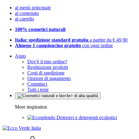
al menù principale
al contenuto
al carrello
100% cosmetici naturali
Italia: spedizione standard gratuita
a partire da € 49,90
Almeno 1 campioncino gratuito
con ogni ordine
Aiuto
Dov'è il mio ordine?
Restituzione prodotti
Costi di spedizione
Opzioni di pagamento
Contattaci
Tutti i temi
More inspiration
Detersivi e detergenti ecologici