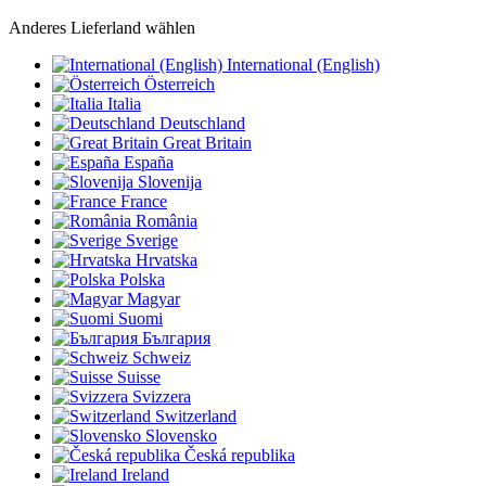
Anderes Lieferland wählen
International (English)
Österreich
Italia
Deutschland
Great Britain
España
Slovenija
France
România
Sverige
Hrvatska
Polska
Magyar
Suomi
България
Schweiz
Suisse
Svizzera
Switzerland
Slovensko
Česká republika
Ireland