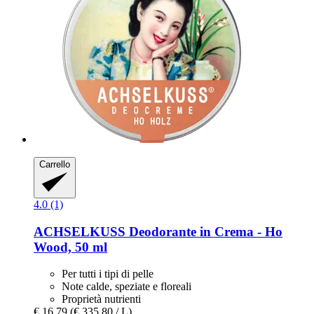
Carrello
4.0 (1)
ACHSELKUSS
Deodorante in Crema -​ Ho
Wood, 50 ml
Per tutti i tipi di pelle
Note calde, speziate e floreali
Proprietà nutrienti
€ 16,79
(€ 335,80 / L)