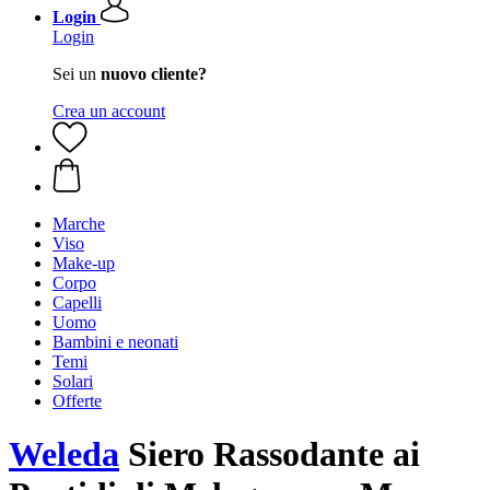
Login
Login
Sei un
nuovo cliente?
Crea un account
Marche
Viso
Make-up
Corpo
Capelli
Uomo
Bambini e neonati
Temi
Solari
Offerte
Weleda
Siero Rassodante ai