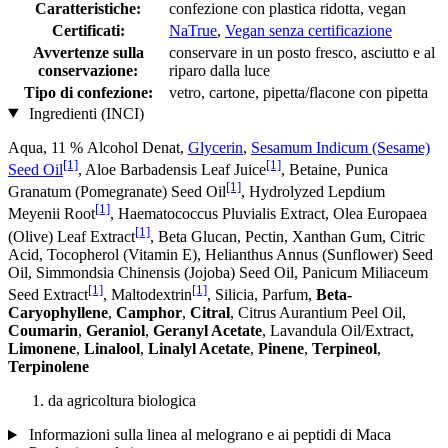
Caratteristiche:
confezione con plastica ridotta, vegan
Certificati:
NaTrue
,
Vegan senza certificazione
Avvertenze sulla
conservare in un posto fresco, asciutto e al
conservazione:
riparo dalla luce
Tipo di confezione:
vetro, cartone, pipetta/flacone con pipetta
Ingredienti (INCI)
Aqua, 11 % Alcohol Denat,
Glycerin
,
Sesamum Indicum (Sesame)
[1]
[1]
Seed Oil
, Aloe Barbadensis Leaf Juice
, Betaine, Punica
[1]
Granatum (Pomegranate) Seed Oil
, Hydrolyzed Lepdium
[1]
Meyenii Root
, Haematococcus Pluvialis Extract, Olea Europaea
[1]
(Olive) Leaf Extract
, Beta Glucan, Pectin, Xanthan Gum, Citric
Acid, Tocopherol (Vitamin E), Helianthus Annus (Sunflower) Seed
Oil, Simmondsia Chinensis (Jojoba) Seed Oil, Panicum Miliaceum
[1]
[1]
Seed Extract
, Maltodextrin
, Silicia, Parfum,
Beta-
Caryophyllene
,
Camphor
,
Citral
, Citrus Aurantium Peel Oil,
Coumarin
,
Geraniol
,
Geranyl Acetate
, Lavandula Oil/Extract,
Limonene
,
Linalool
,
Linalyl Acetate
,
Pinene
,
Terpineol
,
Terpinolene
da agricoltura biologica
Informazioni sulla linea al melograno e ai peptidi di Maca