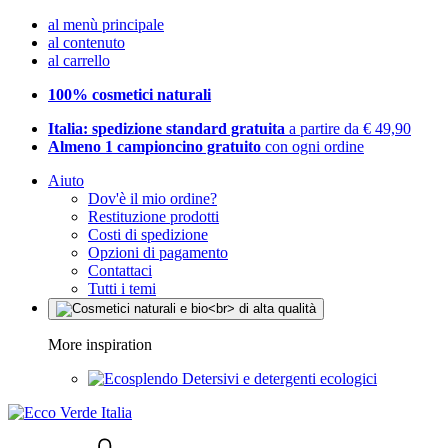
al menù principale
al contenuto
al carrello
100% cosmetici naturali
Italia: spedizione standard gratuita
a partire da € 49,90
Almeno 1 campioncino gratuito
con ogni ordine
Aiuto
Dov'è il mio ordine?
Restituzione prodotti
Costi di spedizione
Opzioni di pagamento
Contattaci
Tutti i temi
More inspiration
Detersivi e detergenti ecologici