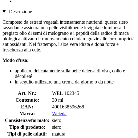
Descrizione
Composto da estratti vegetali intensamente nutrienti, questo siero
rassodante assicura una pelle visibilmente levigata e luminosa. Il
pregiato olio di semi di melograno e i peptidi della radice di maca
biologica attivano il rinnovamento cellulare grazie alle loro proprietà
antiossidanti. Nel frattempo, l'aloe vera idrata e dona forza e
freschezza alla cute.
Modo d'uso:
applicare delicatamente sulla pelle detersa di viso, collo e
décolleté
in seguito utilizzare una crema da giorno o da notte
Art.-Nr.:
WEL-102345
Contenuto:
30 ml
EAN:
4001638596268
Marca:
Weleda
Consistenza/formato:
siero
Tipo di prodotto:
siero
Tipi di pelle adatti:
matura