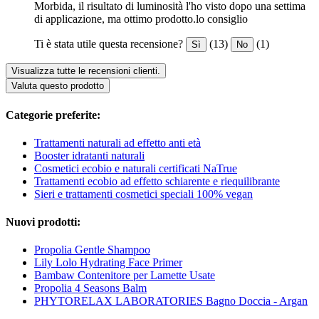
Morbida, il risultato di luminosità l'ho visto dopo una settima
di applicazione, ma ottimo prodotto.lo consiglio
Ti è stata utile questa recensione?
(13)
(1)
Sì
No
Visualizza tutte le recensioni clienti.
Valuta questo prodotto
Categorie preferite:
Trattamenti naturali ad effetto anti età
Booster idratanti naturali
Cosmetici ecobio e naturali certificati NaTrue
Trattamenti ecobio ad effetto schiarente e riequilibrante
Sieri e trattamenti cosmetici speciali 100% vegan
Nuovi prodotti:
Propolia Gentle Shampoo
Lily Lolo Hydrating Face Primer
Bambaw Contenitore per Lamette Usate
Propolia 4 Seasons Balm
PHYTORELAX LABORATORIES Bagno Doccia - Argan