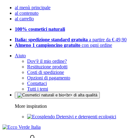
al menù principale
al contenuto
al carrello
100% cosmetici naturali
Italia: spedizione standard gratuita
a partire da € 49,90
Almeno 1 campioncino gratuito
con ogni ordine
Aiuto
Dov'è il mio ordine?
Restituzione prodotti
Costi di spedizione
Opzioni di pagamento
Contattaci
Tutti i temi
More inspiration
Detersivi e detergenti ecologici