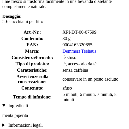
lime fresco si trasforma facilmente in una bevanda dissetante
completamente naturale.
Dosaggio:
5-6 cucchiaini per litro
Art.-Nr.:
XPI-DT-00-07599
Contenuto:
30 g
EAN:
9004163320655
Marca:
Demmers Teehaus
Consistenza/formato:
tè sfuso
Tipo di prodotto:
tè, accessorio da tè
Caratteristiche:
senza caffeina
Avvertenze sulla
conservare in un posto asciutto
conservazione:
Contenuto:
sfuso
5 minuti, 6 minuti, 7 minuti, 8
Tempo di infusione:
minuti
Ingredienti
menta piperita
Informazioni legali