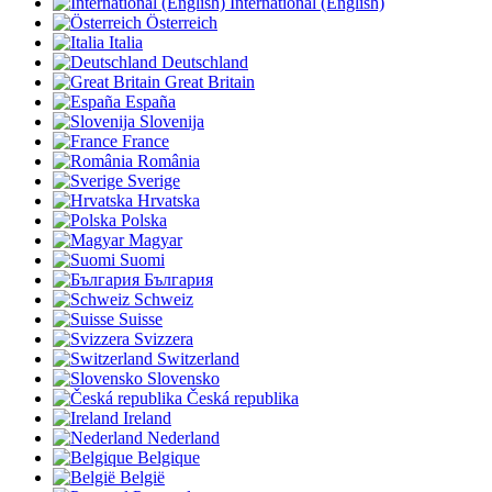
International (English)
Österreich
Italia
Deutschland
Great Britain
España
Slovenija
France
România
Sverige
Hrvatska
Polska
Magyar
Suomi
България
Schweiz
Suisse
Svizzera
Switzerland
Slovensko
Česká republika
Ireland
Nederland
Belgique
België