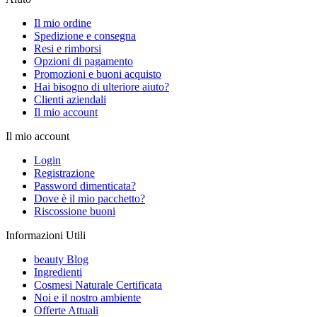
Il mio ordine
Spedizione e consegna
Resi e rimborsi
Opzioni di pagamento
Promozioni e buoni acquisto
Hai bisogno di ulteriore aiuto?
Clienti aziendali
Il mio account
Il mio account
Login
Registrazione
Password dimenticata?
Dove è il mio pacchetto?
Riscossione buoni
Informazioni Utili
beauty Blog
Ingredienti
Cosmesi Naturale Certificata
Noi e il nostro ambiente
Offerte Attuali