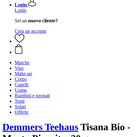
Login
Login
Sei un
nuovo cliente?
Crea un account
Marche
Viso
Make-up
Corpo
Capelli
Uomo
Bambini e neonati
Temi
Solari
Offerte
Demmers Teehaus
Tisana Bio -